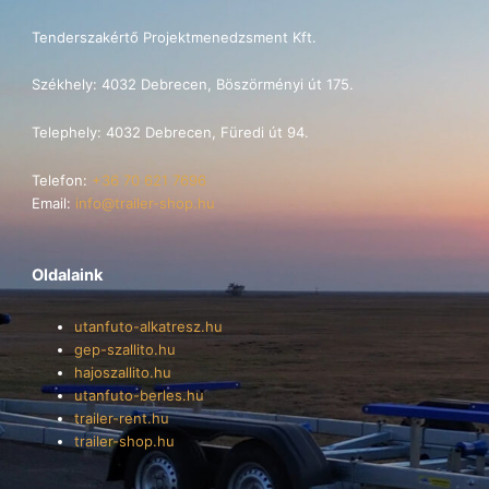
Tenderszakértő Projektmenedzsment Kft.
Székhely: 4032 Debrecen, Böszörményi út 175.
Telephely: 4032 Debrecen, Füredi út 94.
Telefon:
+36 70 621 7696
Email:
info@trailer-shop.hu
Oldalaink
utanfuto-alkatresz.hu
gep-szallito.hu
hajoszallito.hu
utanfuto-berles.hu
trailer-rent.hu
trailer-shop.hu