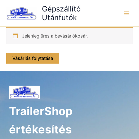
Skip
Gépszállító
to
Utánfutók
content
Jelenleg üres a bevásárlókosár.
Vásárlás folytatása
TrailerShop
értékesítés