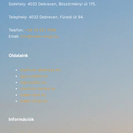
Székhely: 4032 Debrecen, Böszörményi út 175.
Telephely: 4032 Debrecen, Füredi út 94.
Telefon:
+36 70 621 7696
Email:
info@trailer-shop.hu
Oldalaink
utanfuto-alkatresz.hu
gep-szallito.hu
hajoszallito.hu
utanfuto-berles.hu
trailer-rent.hu
trailer-shop.hu
Információk