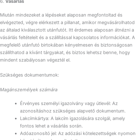
6.
Vásárlás
Miután mindezeket a lépéseket alaposan megfontoltad és
elvégezted, végre elérkezett a pillanat, amikor megvásárolhatod
az általad kiválasztott utánfutót. Itt érdemes alaposan átnézni a
vásárlás feltételeit és a szállítással kapcsolatos információkat. A
megfelelő utánfutó birtokában kényelmesen és biztonságosan
szállíthatod a kívánt tárgyakat, és biztos lehetsz benne, hogy
mindent szabályosan végeztél el.
Szükséges dokumentumok:
Magánszemélyek számára
Érvényes személyi igazolvány vagy útlevél: Az
azonosításhoz szükséges alapvető dokumentum.
Lakcímkártya: A lakcím igazolására szolgál, amely
fontos lehet a vásárlás során.
Adóazonosító jel: Az adózási kötelezettségek nyomon