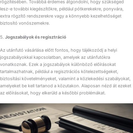
rögzítésében. Továbbá érdemes átgondolni, hogy szükséged
lesz-e további kiegészítőkre, például pótkerekekre, ponyvára,
extra rögzítő rendszerekre vagy a könnyebb kezelhetőséget
biztosító vonószemekre.
5.
Jogszabályok és regisztráció
Az utánfutó vásárlása előtt fontos, hogy tájékozódj a helyi
jogszabályokkal kapcsolatban, amelyek az utánfutókra
vonatkoznak. Ezek a jogszabályok különböző előírásokat
tartalmazhatnak, például a regisztrációs kötelezettségeket,
biztosítási követelményeket, valamint a közlekedési szabályokat,
amelyeket be kell tartanod a közutakon. Alaposan nézd át ezeket
az előírásokat, hogy elkerüld a későbbi problémákat.