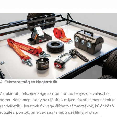
4.
Felszereltség és kiegészítők
Az utánfutó felszereltsége szintén fontos tényező a választás
során. Nézd meg, hogy az utánfutó milyen típusú támasztékokkal
rendelkezik – lehetnek fix vagy állítható támasztékok, különböző
rögzítési pontok, amelyek segítenek a szállítmány stabil