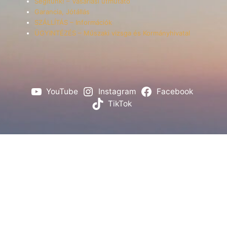
Segítünk! – Vásárlási útmutató
Garancia, Jótállás
SZÁLLÍTÁS – Információk
ÜGYINTÉZÉS – Műszaki vizsga és Kormányhivatal
YouTube
Instagram
Facebook
TikTok