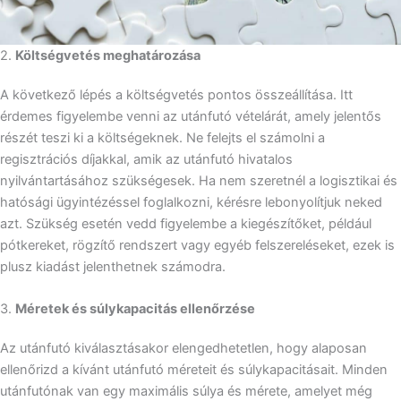
2.
Költségvetés meghatározása
A következő lépés a költségvetés pontos összeállítása. Itt
érdemes figyelembe venni az utánfutó vételárát, amely jelentős
részét teszi ki a költségeknek. Ne felejts el számolni a
regisztrációs díjakkal, amik az utánfutó hivatalos
nyilvántartásához szükségesek. Ha nem szeretnél a logisztikai és
hatósági ügyintézéssel foglalkozni, kérésre lebonyolítjuk neked
azt. Szükség esetén vedd figyelembe a kiegészítőket, például
pótkereket, rögzítő rendszert vagy egyéb felszereléseket, ezek is
plusz kiadást jelenthetnek számodra.
3.
Méretek és súlykapacitás ellenőrzése
Az utánfutó kiválasztásakor elengedhetetlen, hogy alaposan
ellenőrizd a kívánt utánfutó méreteit és súlykapacitásait. Minden
utánfutónak van egy maximális súlya és mérete, amelyet még