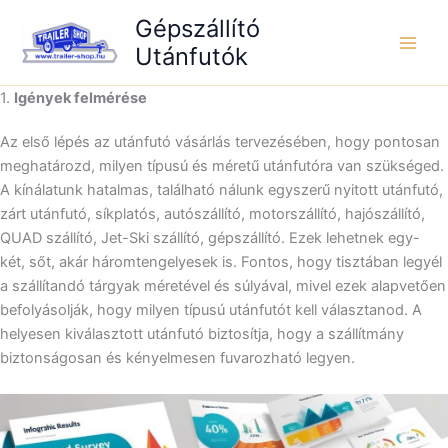
Skip
Gépszállító
to
Utánfutók
content
1.
Igények felmérése
Az első lépés az utánfutó vásárlás tervezésében, hogy pontosan
meghatározd, milyen típusú és méretű utánfutóra van szükséged.
A kínálatunk hatalmas, található nálunk egyszerű nyitott utánfutó,
zárt utánfutó, síkplatós, autószállító, motorszállító, hajószállító,
QUAD szállító, Jet-Ski szállító, gépszállító. Ezek lehetnek egy-
két, sőt, akár háromtengelyesek is. Fontos, hogy tisztában legyél
a szállítandó tárgyak méretével és súlyával, mivel ezek alapvetően
befolyásolják, hogy milyen típusú utánfutót kell választanod. A
helyesen kiválasztott utánfutó biztosítja, hogy a szállítmány
biztonságosan és kényelmesen fuvarozható legyen.