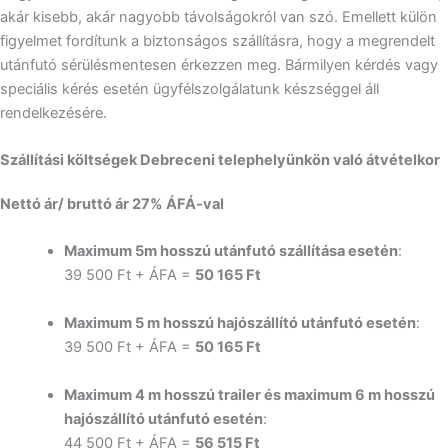
akár kisebb, akár nagyobb távolságokról van szó. Emellett külön
figyelmet fordítunk a biztonságos szállításra, hogy a megrendelt
utánfutó sérülésmentesen érkezzen meg. Bármilyen kérdés vagy
speciális kérés esetén ügyfélszolgálatunk készséggel áll
rendelkezésére.
Szállítási költségek Debreceni telephelyünkön való átvételkor
Nettó ár/ bruttó ár 27% ÁFÁ-val
Maximum 5m hosszú utánfutó szállítása esetén
:
39 500 Ft + ÁFA =
50 165 Ft
Maximum 5 m hosszú hajószállító utánfutó esetén
:
39 500 Ft + ÁFA =
50 165 Ft
Maximum 4 m hosszú trailer és maximum 6 m hosszú
hajószállító utánfutó esetén
:
44 500 Ft + ÁFA =
56 515 Ft