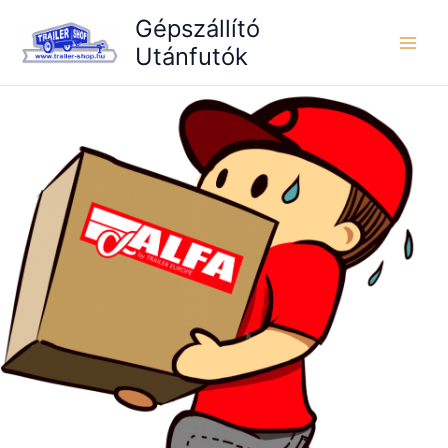
Skip
Gépszállító
to
Utánfutók
content