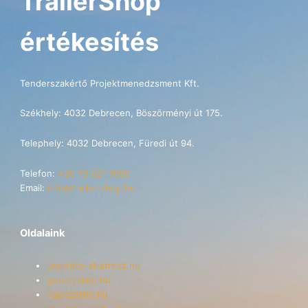
TrailerShop
értékesítés
Tenderszakértő Projektmenedzsment Kft.
Székhely: 4032 Debrecen, Böszörményi út 175.
Telephely: 4032 Debrecen, Füredi út 94.
Telefon:
+36 70 621 7696
Email:
info@trailer-shop.hu
Oldalaink
utanfuto-alkatresz.hu
gep-szallito.hu
hajoszallito.hu