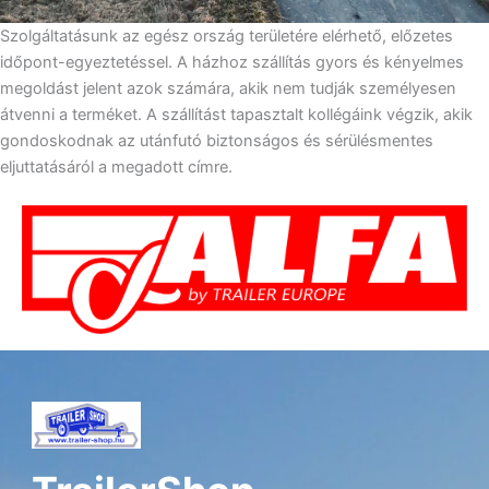
Szolgáltatásunk az egész ország területére elérhető, előzetes
időpont-egyeztetéssel. A házhoz szállítás gyors és kényelmes
megoldást jelent azok számára, akik nem tudják személyesen
átvenni a terméket. A szállítást tapasztalt kollégáink végzik, akik
gondoskodnak az utánfutó biztonságos és sérülésmentes
eljuttatásáról a megadott címre.