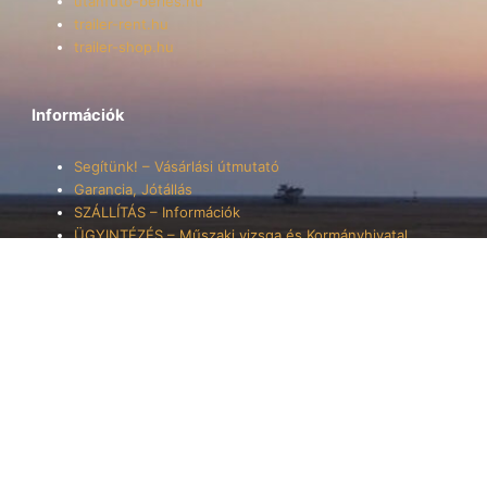
utanfuto-berles.hu
trailer-rent.hu
trailer-shop.hu
Információk
Segítünk! – Vásárlási útmutató
Garancia, Jótállás
SZÁLLÍTÁS – Információk
ÜGYINTÉZÉS – Műszaki vizsga és Kormányhivatal
YouTube
Instagram
Facebook
TikTok