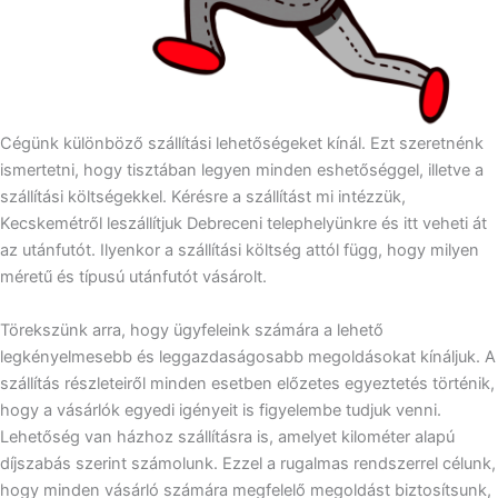
Cégünk különböző szállítási lehetőségeket kínál. Ezt szeretnénk
ismertetni, hogy tisztában legyen minden eshetőséggel, illetve a
szállítási költségekkel. Kérésre a szállítást mi intézzük,
Kecskemétről leszállítjuk Debreceni telephelyünkre és itt veheti át
az utánfutót. Ilyenkor a szállítási költség attól függ, hogy milyen
méretű és típusú utánfutót vásárolt.
Törekszünk arra, hogy ügyfeleink számára a lehető
legkényelmesebb és leggazdaságosabb megoldásokat kínáljuk. A
szállítás részleteiről minden esetben előzetes egyeztetés történik,
hogy a vásárlók egyedi igényeit is figyelembe tudjuk venni.
Lehetőség van házhoz szállításra is, amelyet kilométer alapú
díjszabás szerint számolunk. Ezzel a rugalmas rendszerrel célunk,
hogy minden vásárló számára megfelelő megoldást biztosítsunk,