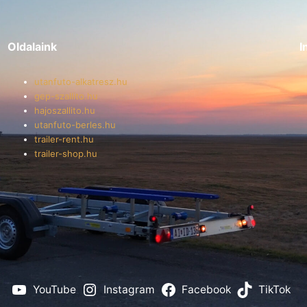
Oldalaink
I
utanfuto-alkatresz.hu
gep-szallito.hu
hajoszallito.hu
utanfuto-berles.hu
trailer-rent.hu
trailer-shop.hu
YouTube
Instagram
Facebook
TikTok