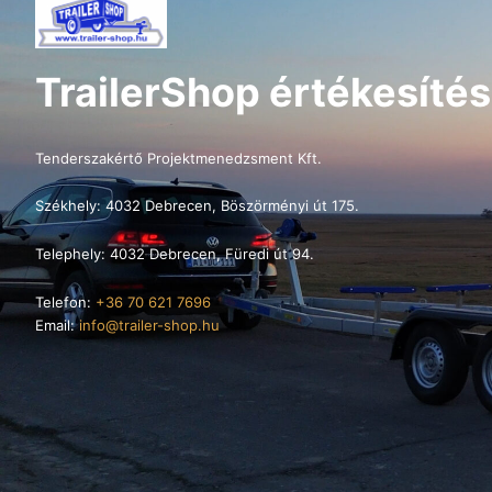
TrailerShop értékesítés
Tenderszakértő Projektmenedzsment Kft.
Székhely: 4032 Debrecen, Böszörményi út 175.
Telephely: 4032 Debrecen, Füredi út 94.
Telefon:
+36 70 621 7696
Email:
info@trailer-shop.hu