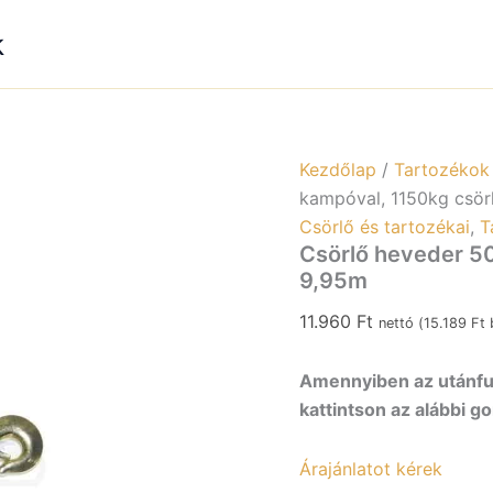
kampóva
1150kg
k
csörlőh
9,95m
mennyi
Kezdőlap
/
Tartozékok
kampóval, 1150kg csör
Csörlő és tartozékai
,
T
Csörlő heveder 5
9,95m
11.960
Ft
nettó (
15.189
Ft
b
Amennyiben az utánfut
kattintson az alábbi g
Árajánlatot kérek