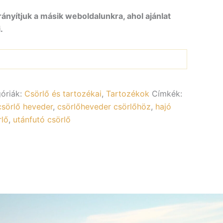
rányítjuk a másik weboldalunkra, ahol ajánlat
.
óriák:
Csörlő és tartozékai
,
Tartozékok
Címkék:
csörlő heveder
,
csörlőheveder csörlőhöz
,
hajó
rlő
,
utánfutó csörlő