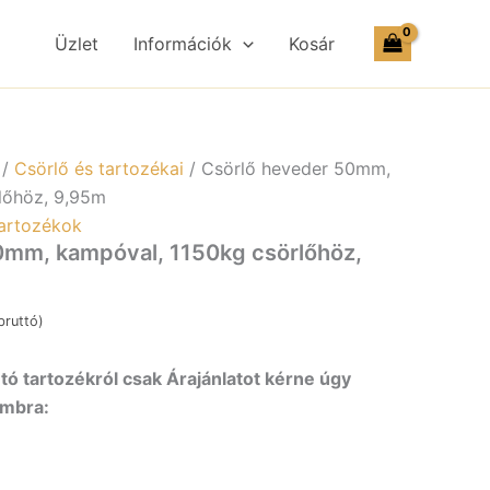
l,
Üzlet
Információk
Kosár
öz,
ség
/
Csörlő és tartozékai
/ Csörlő heveder 50mm,
lőhöz, 9,95m
artozékok
0mm, kampóval, 1150kg csörlőhöz,
ruttó)
ó tartozékról csak Árajánlatot kérne úgy
ombra: