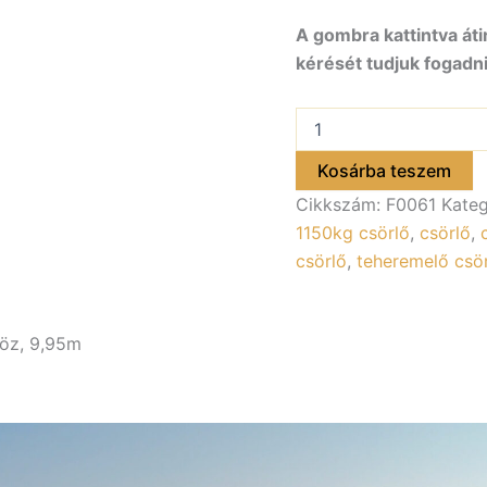
A gombra kattintva áti
kérését tudjuk fogadni
Csörlő
heveder
50mm,
Kosárba teszem
kampóval,
Cikkszám:
F0061
Kateg
1150kg
csörlőhöz,
1150kg csörlő
,
csörlő
,
9,95m
csörlő
,
teheremelő csö
mennyiség
öz, 9,95m