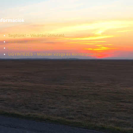
nformációk
Segítünk! – Vásárlási útmutató
Garancia, Jótállás
SZÁLLÍTÁS – Információk
ÜGYINTÉZÉS – Műszaki vizsga és Kormányhivatal