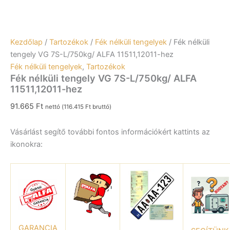
Kezdőlap
/
Tartozékok
/
Fék nélküli tengelyek
/ Fék nélküli
tengely VG 7S-L/750kg/ ALFA 11511,12011-hez
Fék nélküli tengelyek
,
Tartozékok
Fék nélküli tengely VG 7S-L/750kg/ ALFA
11511,12011-hez
91.665
Ft
nettó (
116.415
Ft
bruttó)
Vásárlást segítő további fontos információkért kattints az
ikonokra:
GARANCIA