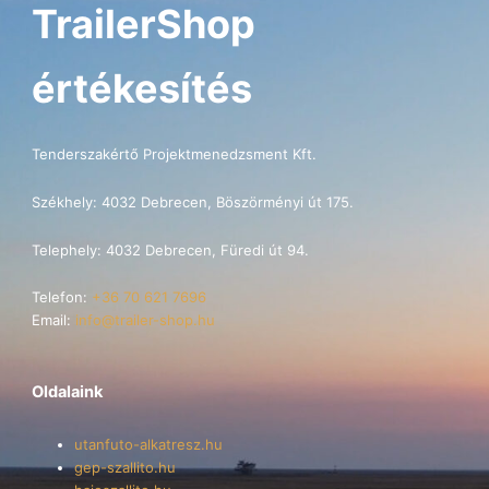
TrailerShop
értékesítés
Tenderszakértő Projektmenedzsment Kft.
Székhely: 4032 Debrecen, Böszörményi út 175.
Telephely: 4032 Debrecen, Füredi út 94.
Telefon:
+36 70 621 7696
Email:
info@trailer-shop.hu
Oldalaink
utanfuto-alkatresz.hu
gep-szallito.hu