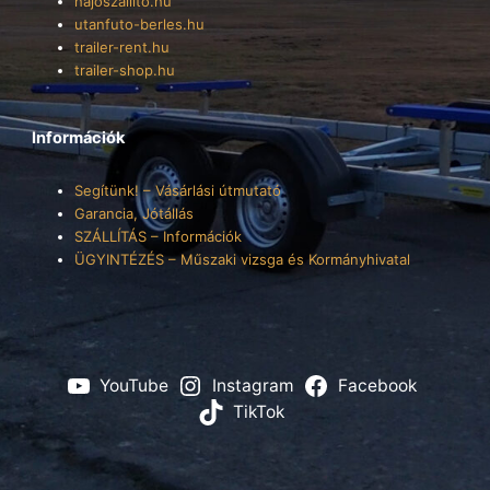
hajoszallito.hu
utanfuto-berles.hu
trailer-rent.hu
trailer-shop.hu
Információk
Segítünk! – Vásárlási útmutató
Garancia, Jótállás
SZÁLLÍTÁS – Információk
ÜGYINTÉZÉS – Műszaki vizsga és Kormányhivatal
YouTube
Instagram
Facebook
TikTok