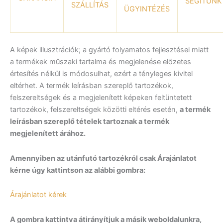
SEGÍTÜNK
SZÁLLÍTÁS
ÜGYINTÉZÉS
A képek illusztrációk; a gyártó folyamatos fejlesztései miatt
a termékek műszaki tartalma és megjelenése előzetes
értesítés nélkül is módosulhat, ezért a tényleges kivitel
eltérhet. A termék leírásban szereplő tartozékok,
felszereltségek és a megjelenített képeken feltüntetett
tartozékok, felszereltségek közötti eltérés esetén,
a termék
leírásban szereplő tételek tartoznak a termék
megjelenített árához.
Amennyiben az utánfutó tartozékról csak Árajánlatot
kérne úgy kattintson az alábbi gombra:
Árajánlatot kérek
A gombra kattintva átirányítjuk a másik weboldalunkra,