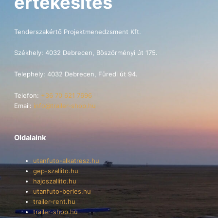
értékesítés
Tenderszakértő Projektmenedzsment Kft.
Székhely: 4032 Debrecen, Böszörményi út 175.
Telephely: 4032 Debrecen, Füredi út 94.
Telefon:
+36 70 621 7696
Email:
info@trailer-shop.hu
Oldalaink
utanfuto-alkatresz.hu
gep-szallito.hu
hajoszallito.hu
utanfuto-berles.hu
trailer-rent.hu
trailer-shop.hu