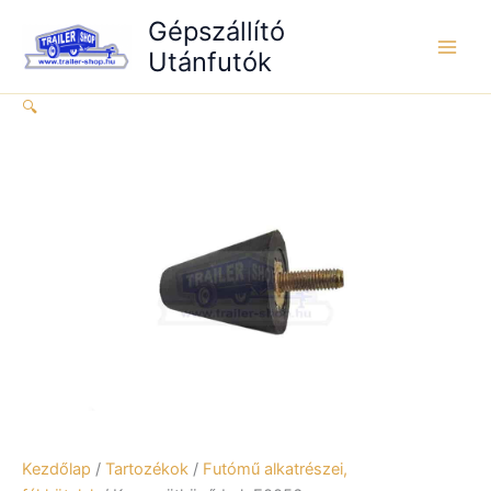
Skip
F0056
Gépszállító
to
mennyiség
Utánfutók
content
🔍
Kezdőlap
/
Tartozékok
/
Futómű alkatrészei,