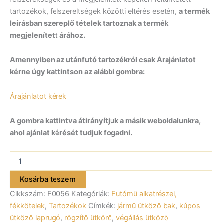
tartozékok, felszereltségek közötti eltérés esetén,
a termék
leírásban szereplő tételek tartoznak a termék
megjelenített árához.
Amennyiben az utánfutó tartozékról csak Árajánlatot
kérne úgy kattintson az alábbi gombra:
Árajánlatot kérek
A gombra kattintva átirányítjuk a másik weboldalunkra,
ahol ajánlat kérését tudjuk fogadni.
Kupos
ütköző
bak
Kosárba teszem
F0056
Cikkszám:
F0056
Kategóriák:
Futómű alkatrészei,
mennyiség
fékkötelek
,
Tartozékok
Címkék:
jármű ütköző bak
,
kúpos
ütköző laprugó
,
rögzítő ütkörő
,
végállás ütköző