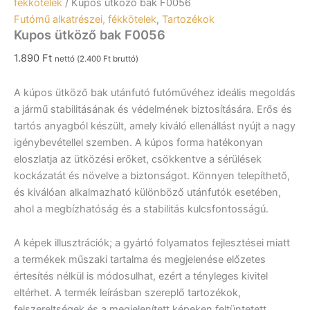
fékkötelek
/ Kupos ütköző bak F0056
Futómű alkatrészei, fékkötelek
,
Tartozékok
Kupos ütköző bak F0056
1.890
Ft
nettó (
2.400
Ft
bruttó)
A kúpos ütköző bak utánfutó futóművéhez ideális megoldás
a jármű stabilitásának és védelmének biztosítására. Erős és
tartós anyagból készült, amely kiváló ellenállást nyújt a nagy
igénybevétellel szemben. A kúpos forma hatékonyan
eloszlatja az ütközési erőket, csökkentve a sérülések
kockázatát és növelve a biztonságot. Könnyen telepíthető,
és kiválóan alkalmazható különböző utánfutók esetében,
ahol a megbízhatóság és a stabilitás kulcsfontosságú.
A képek illusztrációk; a gyártó folyamatos fejlesztései miatt
a termékek műszaki tartalma és megjelenése előzetes
értesítés nélkül is módosulhat, ezért a tényleges kivitel
eltérhet. A termék leírásban szereplő tartozékok,
felszereltségek és a megjelenített képeken feltüntetett