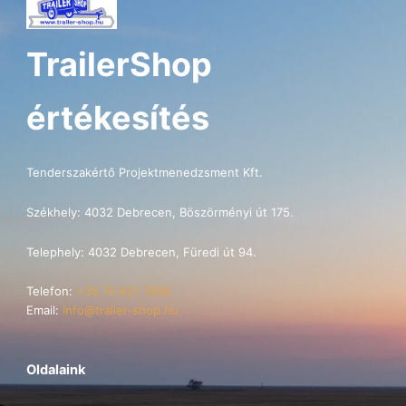
TrailerShop
értékesítés
Tenderszakértő Projektmenedzsment Kft.
Székhely: 4032 Debrecen, Böszörményi út 175.
Telephely: 4032 Debrecen, Füredi út 94.
Telefon:
+36 70 621 7696
Email:
info@trailer-shop.hu
Oldalaink