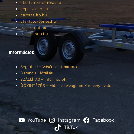
utanfuto-alkatresz.hu
gep-szallito.hu
hajoszallito.hu
utanfuto-berles.hu
trailer-rent.hu
trailer-shop.hu
Információk
Segítünk! – Vásárlási útmutató
Garancia, Jótállás
SZÁLLÍTÁS – Információk
ÜGYINTÉZÉS – Műszaki vizsga és Kormányhivatal
YouTube
Instagram
Facebook
TikTok