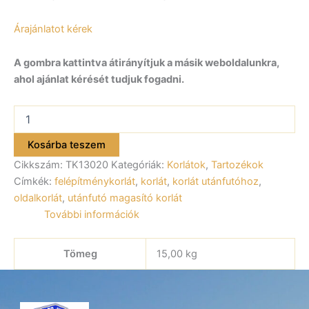
Árajánlatot kérek
A gombra kattintva átirányítjuk a másik weboldalunkra,
ahol ajánlat kérését tudjuk fogadni.
Korlát
TK13020
mennyiség
Kosárba teszem
Cikkszám:
TK13020
Kategóriák:
Korlátok
,
Tartozékok
Címkék:
felépítménykorlát
,
korlát
,
korlát utánfutóhoz
,
oldalkorlát
,
utánfutó magasító korlát
További információk
Tömeg
15,00 kg