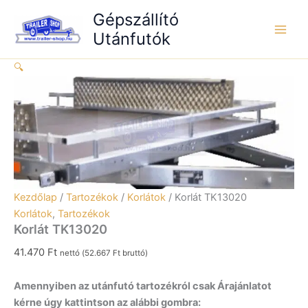
Skip
Gépszállító
to
Utánfutók
content
🔍
Kezdőlap
/
Tartozékok
/
Korlátok
/ Korlát TK13020
Korlátok
,
Tartozékok
Korlát TK13020
41.470
Ft
nettó (
52.667
Ft
bruttó)
Amennyiben az utánfutó tartozékról csak Árajánlatot
kérne úgy kattintson az alábbi gombra: