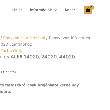
A
Üzlet
Információk
Kosár
0,
0,
20
futóhoz
yiség
/
Ponyvák és tartozékai
/ Ponyvaváz 100 cm-es
4020 utánfutóhoz
,
Tartozékok
-es ALFA 14020, 24020, 44020
1
Ft
bruttó)
ó tartozékról csak Árajánlatot kérne úgy
ombra: