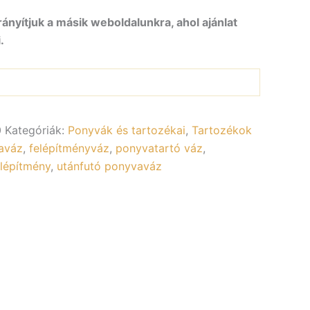
rányítjuk a másik weboldalunkra, ahol ajánlat
.
0
Kategóriák:
Ponyvák és tartozékai
,
Tartozékok
aváz
,
felépítményváz
,
ponyvatartó váz
,
elépítmény
,
utánfutó ponyvaváz