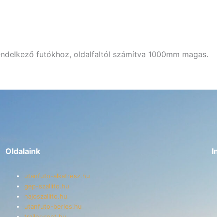
delkező futókhoz, oldalfaltól számítva 1000mm magas.
Oldalaink
I
utanfuto-alkatresz.hu
gep-szallito.hu
hajoszallito.hu
utanfuto-berles.hu
trailer-rent.hu