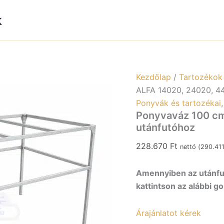
es
ALF
k
1402
2402
440
után
menn
Kezdőlap
/
Tartozékok
ALFA 14020, 24020, 4
Ponyvák és tartozékai
Ponyvaváz 100 cm
utánfutóhoz
228.670
Ft
nettó (
290.41
Amennyiben az utánfut
kattintson az alábbi g
Árajánlatot kérek