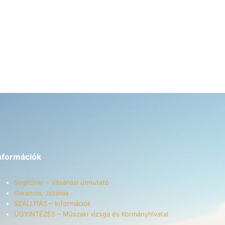
nformációk
Segítünk! – Vásárlási útmutató
Garancia, Jótállás
SZÁLLÍTÁS – Információk
ÜGYINTÉZÉS – Műszaki vizsga és Kormányhivatal