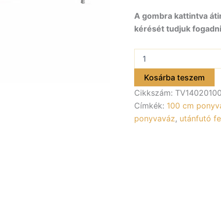
A gombra kattintva áti
kérését tudjuk fogadni
Ponyvaváz
100
cm-
Kosárba teszem
es
Cikkszám:
TV1402010
ALFA
14020,
Címkék:
100 cm ponyv
24020,
ponyvaváz
,
utánfutó f
44020
utánfutóhoz
mennyiség