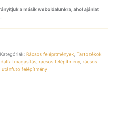
rányítjuk a másik weboldalunkra, ahol ajánlat
.
Kategóriák:
Rácsos felépítmények
,
Tartozékok
ldalfal magasítás
,
rácsos felépítmény
,
rácsos
,
utánfutó felépítmény