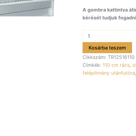
A gombra kattintva áti
kérését tudjuk fogadni
Rácsos
Felépítmény
1100
Kosárba teszem
mm
Cikkszám:
TR12516110
magas
ALFA
Címkék:
110 cm rács
,
o
12516,
felépítmény utánfutóra
22516,
42516
utánfutóhoz
mennyiség