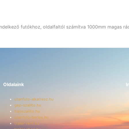
delkező futókhoz, oldalfaltól számítva 1000mm magas rác
Oldalaink
I
utanfuto-alkatresz.hu
gep-szallito.hu
hajoszallito.hu
utanfuto-berles.hu
trailer-rent.hu