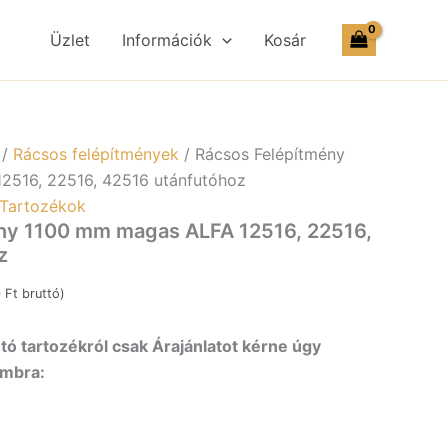
mm
magas
Üzlet
Információk
Kosár
ALFA
12516,
22516,
42516
utánfutóhoz
mennyiség
/
Rácsos felépítmények
/ Rácsos Felépítmény
2516, 22516, 42516 utánfutóhoz
Tartozékok
ny 1100 mm magas ALFA 12516, 22516,
z
0
Ft
bruttó)
ó tartozékról csak Árajánlatot kérne úgy
ombra: