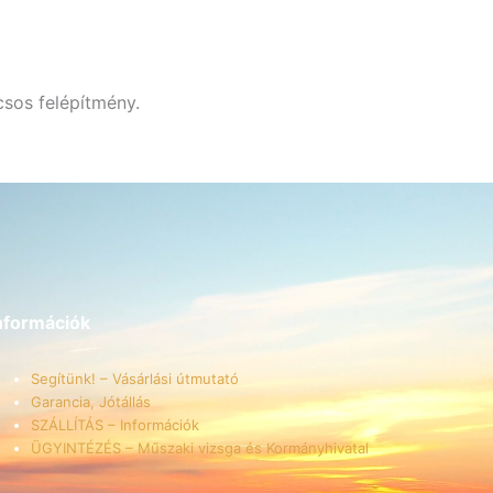
sos felépítmény.
nformációk
Segítünk! – Vásárlási útmutató
Garancia, Jótállás
SZÁLLÍTÁS – Információk
ÜGYINTÉZÉS – Műszaki vizsga és Kormányhivatal