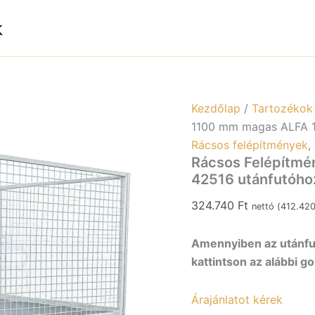
k
Kezdőlap
/
Tartozékok
1100 mm magas ALFA 1
Rácsos felépítmények
,
Rácsos Felépítmé
42516 utánfutóho
324.740
Ft
nettó (
412.42
Amennyiben az utánfut
kattintson az alábbi g
Árajánlatot kérek