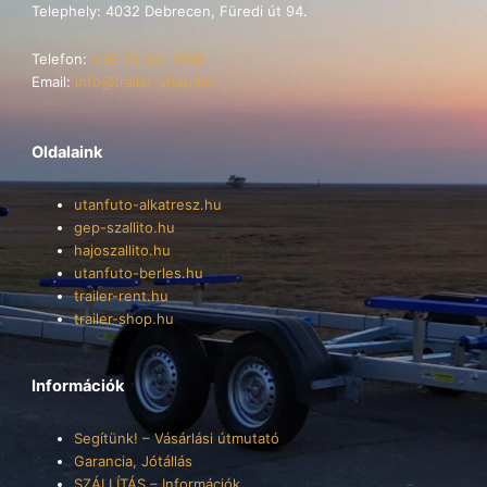
Telephely: 4032 Debrecen, Füredi út 94.
Telefon:
+36 70 621 7696
Email:
info@trailer-shop.hu
Oldalaink
utanfuto-alkatresz.hu
gep-szallito.hu
hajoszallito.hu
utanfuto-berles.hu
trailer-rent.hu
trailer-shop.hu
Információk
Segítünk! – Vásárlási útmutató
Garancia, Jótállás
SZÁLLÍTÁS – Információk