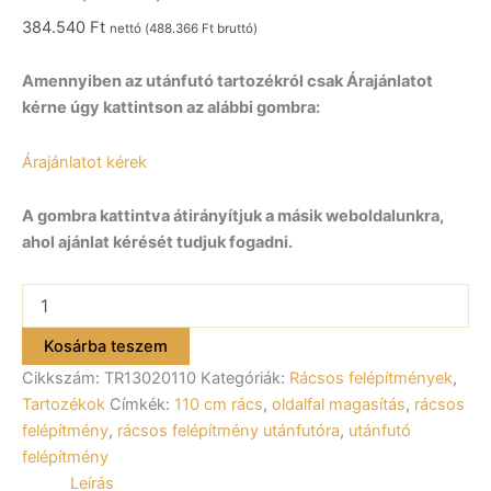
384.540
Ft
nettó (
488.366
Ft
bruttó)
Amennyiben az utánfutó tartozékról csak Árajánlatot
kérne úgy kattintson az alábbi gombra:
Árajánlatot kérek
A gombra kattintva átirányítjuk a másik weboldalunkra,
ahol ajánlat kérését tudjuk fogadni.
Rácsos
Felépítmény
1100
Kosárba teszem
mm
Cikkszám:
TR13020110
Kategóriák:
Rácsos felépítmények
,
magas
ALFA
Tartozékok
Címkék:
110 cm rács
,
oldalfal magasítás
,
rácsos
13020,
felépítmény
,
rácsos felépítmény utánfutóra
,
utánfutó
23020,
felépítmény
43020
Leírás
utánfutóhoz