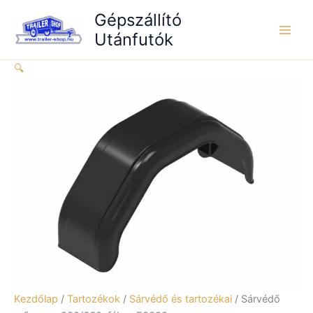
Skip
fékes
Gépszállító
to
F0029
Utánfutók
content
mennyiség
🔍
Kezdőlap
/
Tartozékok
/
Sárvédő és tartozékai
/ Sárvédő