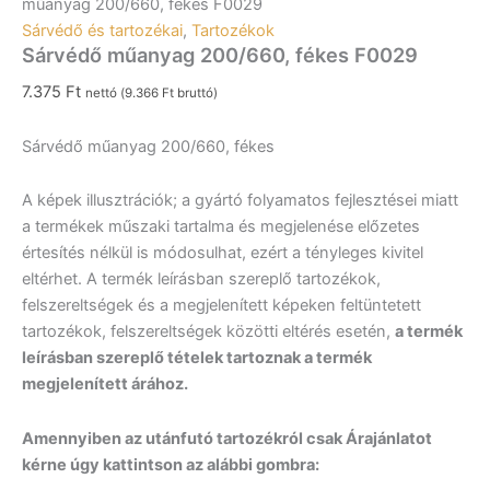
műanyag 200/660, fékes F0029
Sárvédő és tartozékai
,
Tartozékok
Sárvédő műanyag 200/660, fékes F0029
7.375
Ft
nettó (
9.366
Ft
bruttó)
Sárvédő műanyag 200/660, fékes
A képek illusztrációk; a gyártó folyamatos fejlesztései miatt
a termékek műszaki tartalma és megjelenése előzetes
értesítés nélkül is módosulhat, ezért a tényleges kivitel
eltérhet. A termék leírásban szereplő tartozékok,
felszereltségek és a megjelenített képeken feltüntetett
tartozékok, felszereltségek közötti eltérés esetén,
a termék
leírásban szereplő tételek tartoznak a termék
megjelenített árához.
Amennyiben az utánfutó tartozékról csak Árajánlatot
kérne úgy kattintson az alábbi gombra: