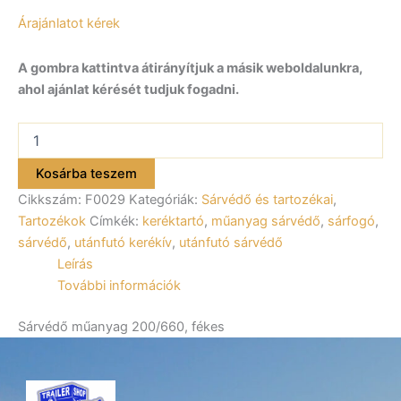
Árajánlatot kérek
A gombra kattintva átirányítjuk a másik weboldalunkra,
ahol ajánlat kérését tudjuk fogadni.
Sárvédő
műanyag
200/660,
Kosárba teszem
fékes
Cikkszám:
F0029
Kategóriák:
Sárvédő és tartozékai
,
F0029
mennyiség
Tartozékok
Címkék:
keréktartó
,
műanyag sárvédő
,
sárfogó
,
sárvédő
,
utánfutó kerékív
,
utánfutó sárvédő
Leírás
További információk
Sárvédő műanyag 200/660, fékes