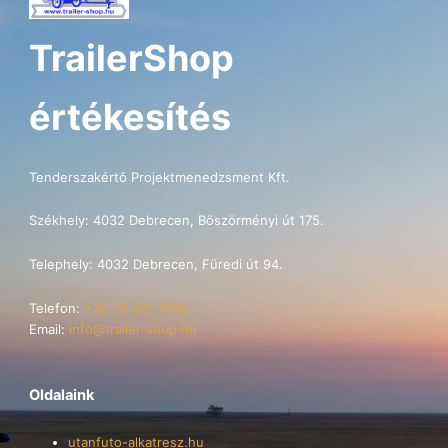
TrailerShop
értékesítés
Tenderszakértő Projektmenedzsment Kft.
Székhely: 4032 Debrecen, Böszörményi út 175.
Telephely: 4032 Debrecen, Füredi út 94.
Telefon:
+36 70 621 7696
Email:
info@trailer-shop.hu
Oldalaink
utanfuto-alkatresz.hu