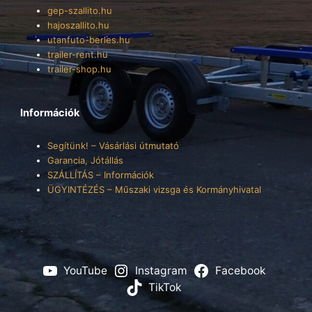
gep-szallito.hu
hajoszallito.hu
utanfuto-berles.hu
trailer-rent.hu
trailer-shop.hu
Információk
Segítünk! – Vásárlási útmutató
Garancia, Jótállás
SZÁLLÍTÁS – Információk
ÜGYINTÉZÉS – Műszaki vizsga és Kormányhivatal
YouTube
Instagram
Facebook
TikTok