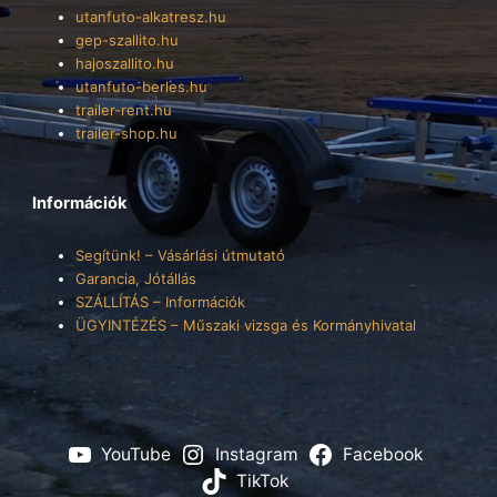
utanfuto-alkatresz.hu
gep-szallito.hu
hajoszallito.hu
utanfuto-berles.hu
trailer-rent.hu
trailer-shop.hu
Információk
Segítünk! – Vásárlási útmutató
Garancia, Jótállás
SZÁLLÍTÁS – Információk
ÜGYINTÉZÉS – Műszaki vizsga és Kormányhivatal
YouTube
Instagram
Facebook
TikTok