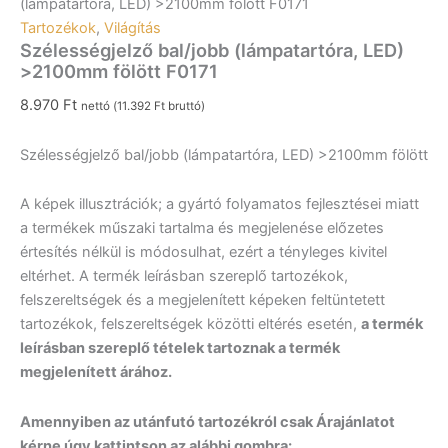
(lámpatartóra, LED) >2100mm fölött F0171
Tartozékok
,
Világítás
Szélességjelző bal/jobb (lámpatartóra, LED)
>2100mm fölött F0171
8.970
Ft
nettó (
11.392
Ft
bruttó)
Szélességjelző bal/jobb (lámpatartóra, LED) >2100mm fölött
A képek illusztrációk; a gyártó folyamatos fejlesztései miatt
a termékek műszaki tartalma és megjelenése előzetes
értesítés nélkül is módosulhat, ezért a tényleges kivitel
eltérhet. A termék leírásban szereplő tartozékok,
felszereltségek és a megjelenített képeken feltüntetett
tartozékok, felszereltségek közötti eltérés esetén,
a termék
leírásban szereplő tételek tartoznak a termék
megjelenített árához.
Amennyiben az utánfutó tartozékról csak Árajánlatot
kérne úgy kattintson az alábbi gombra: