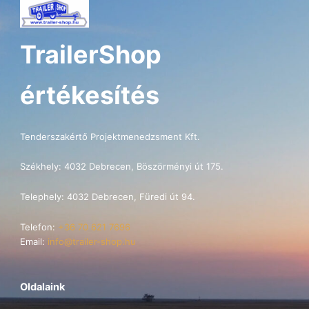
TrailerShop
értékesítés
Tenderszakértő Projektmenedzsment Kft.
Székhely: 4032 Debrecen, Böszörményi út 175.
Telephely: 4032 Debrecen, Füredi út 94.
Telefon:
+36 70 621 7696
Email:
info@trailer-shop.hu
Oldalaink