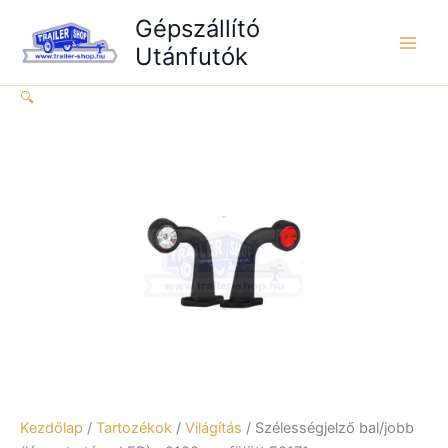
Skip
LED)
Gépszállító
to
>2100mm
Utánfutók
content
fölött
F0171
🔍
mennyiség
Kezdőlap
/
Tartozékok
/
Világítás
/ Szélességjelző bal/jobb