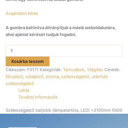
Árajánlatot kérek
A gombra kattintva átirányítjuk a másik weboldalunkra,
ahol ajánlat kérését tudjuk fogadni.
Szélességjelző
bal/jobb
(lámpatartóra,
Kosárba teszem
LED)
Cikkszám:
F0171
Kategóriák:
Tartozékok
,
Világítás
Címkék:
>2100mm
fölött
fényjelző
,
oldaljelző
,
prizma
,
szélességjelző
,
utánfutó
F0171
szélességjelző
mennyiség
Leírás
További információk
Szélességjelző bal/jobb (lámpatartóra, LED) >2100mm fölött