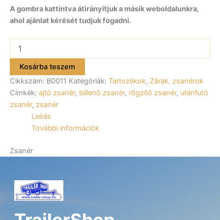
A gombra kattintva átirányítjuk a másik weboldalunkra,
ahol ajánlat kérését tudjuk fogadni.
Zsanér
B0011
mennyiség
Kosárba teszem
Cikkszám:
B0011
Kategóriák:
Tartozékok
,
Zárak, zsanérok
Címkék:
ajtó zsanér
,
billenő zsanér
,
rögzítő zsanér
,
utánfutó
zsanér
,
zsanér
Leírás
További információk
Zsanér
TrailerShop