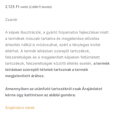
2.125
Ft
nettó (
2.699
Ft
bruttó)
Zsanér
A képek illusztrációk; a gyártó folyamatos fejlesztései miatt
a termékek műszaki tartalma és megjelenése előzetes
értesítés nélkül is módosulhat, ezért a tényleges kivitel
eltérhet. A termék leírásban szereplő tartozékok,
felszereltségek és a megjelenített képeken feltüntetett
tartozékok, felszereltségek közötti eltérés esetén,
a termék
leírásban szereplő tételek tartoznak a termék
megjelenített árához.
Amennyiben az utánfutó tartozékról csak Árajánlatot
kérne úgy kattintson az alábbi gombra:
Árajánlatot kérek