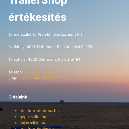
értékesítés
Tenderszakértő Projektmenedzsment Kft.
Székhely: 4032 Debrecen, Böszörményi út 175.
Telephely: 4032 Debrecen, Füredi út 94.
Telefon:
+36 70 621 7696
Email:
info@trailer-shop.hu
Oldalaink
utanfuto-alkatresz.hu
gep-szallito.hu
hajoszallito.hu
utanfuto-berles.hu