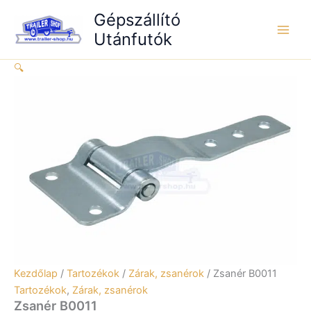
Skip
Gépszállító
to
Utánfutók
content
🔍
Kezdőlap
/
Tartozékok
/
Zárak, zsanérok
/ Zsanér B0011
Tartozékok
,
Zárak, zsanérok
Zsanér B0011