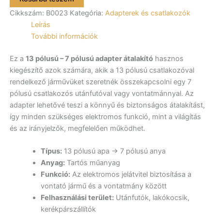
átalakító
Cikkszám:
B0023
Kategória:
Adapterek és csatlakozók
B0023
mennyiség
Leírás
További információk
Ez a
13 pólusú – 7 pólusú adapter átalakító
hasznos
kiegészítő azok számára, akik a 13 pólusú csatlakozóval
rendelkező járművüket szeretnék összekapcsolni egy 7
pólusú csatlakozós utánfutóval vagy vontatmánnyal. Az
adapter lehetővé teszi a könnyű és biztonságos átalakítást,
így minden szükséges elektromos funkció, mint a világítás
és az irányjelzők, megfelelően működhet.
Típus:
13 pólusú apa -> 7 pólusú anya
Anyag:
Tartós műanyag
Funkció:
Az elektromos jelátvitel biztosítása a
vontató jármű és a vontatmány között
Felhasználási terület:
Utánfutók, lakókocsik,
kerékpárszállítók