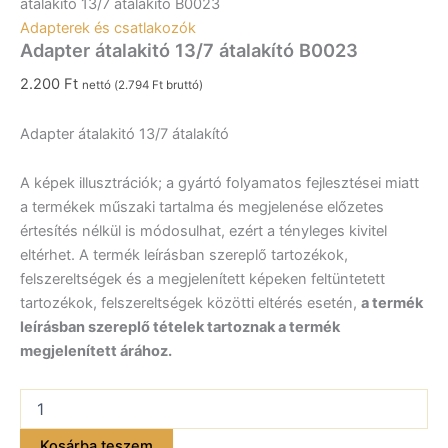
átalakitó 13/7 átalakító B0023
Adapterek és csatlakozók
Adapter átalakitó 13/7 átalakító B0023
2.200
Ft
nettó (
2.794
Ft
bruttó)
Adapter átalakitó 13/7 átalakító
A képek illusztrációk; a gyártó folyamatos fejlesztései miatt
a termékek műszaki tartalma és megjelenése előzetes
értesítés nélkül is módosulhat, ezért a tényleges kivitel
eltérhet. A termék leírásban szereplő tartozékok,
felszereltségek és a megjelenített képeken feltüntetett
tartozékok, felszereltségek közötti eltérés esetén,
a termék
leírásban szereplő tételek tartoznak a termék
megjelenített árához.
Adapter
átalakitó
13/7
Kosárba teszem