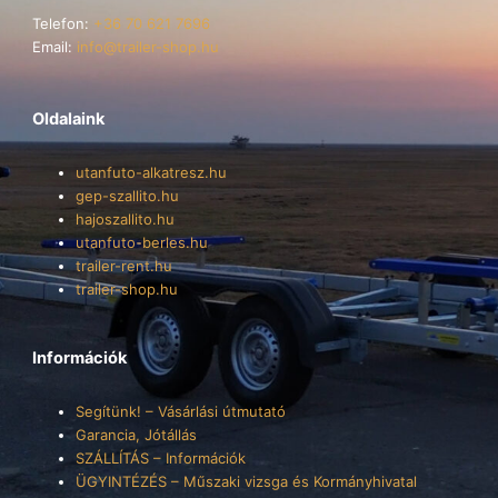
Telefon:
+36 70 621 7696
Email:
info@trailer-shop.hu
Oldalaink
utanfuto-alkatresz.hu
gep-szallito.hu
hajoszallito.hu
utanfuto-berles.hu
trailer-rent.hu
trailer-shop.hu
Információk
Segítünk! – Vásárlási útmutató
Garancia, Jótállás
SZÁLLÍTÁS – Információk
ÜGYINTÉZÉS – Műszaki vizsga és Kormányhivatal