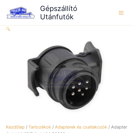
Skip
átalakító
Gépszállító
to
B0023
Utánfutók
content
mennyiség
🔍
Kezdőlap
/
Tartozékok
/
Adapterek és csatlakozók
/ Adapter