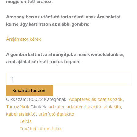
megjelenített árához.
Amennyiben az utánfutó tartozékról csak Árajánlatot
kérne úgy kattintson az alábbi gombra:
Árajánlatot kérek
A gombra kattintva átirányítjuk a másik weboldalunkra,
ahol ajánlat kérését tudjuk fogadni.
Adapter
átalakító
7/13
Kosárba teszem
átalakító
Cikkszám:
B0022
Kategóriák:
Adapterek és csatlakozók
,
B0022
mennyiség
Tartozékok
Címkék:
adapter
,
adapter átalakító
,
átalakító
,
kábel átalakító
,
utánfutó átalakító
Leírás
További információk