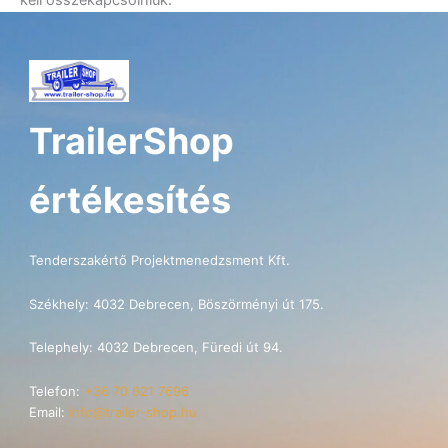
kell összekapcsolniuk.
TrailerShop
értékesítés
Tenderszakértő Projektmenedzsment Kft.
Székhely: 4032 Debrecen, Böszörményi út 175.
Telephely: 4032 Debrecen, Füredi út 94.
Telefon:
+36 70 621 7696
Email:
info@trailer-shop.hu