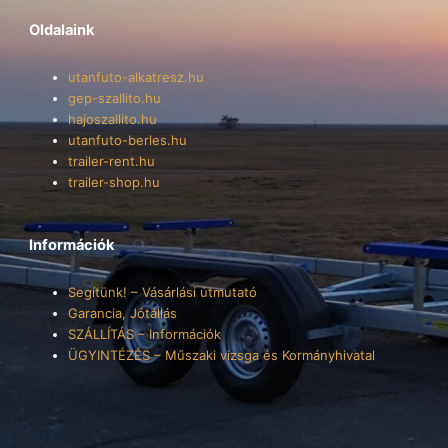
Oldalaink
utanfuto-alkatresz.hu
gep-szallito.hu
hajoszallito.hu
utanfuto-berles.hu
trailer-rent.hu
trailer-shop.hu
Információk
Segítünk! – Vásárlási útmutató
Garancia, Jótállás
SZÁLLÍTÁS – Információk
ÜGYINTÉZÉS – Műszaki vizsga és Kormányhivatal