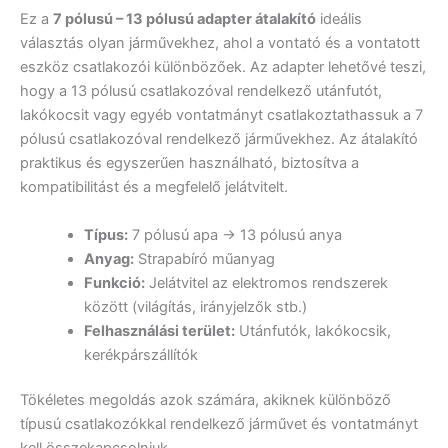
Ez a
7 pólusú – 13 pólusú adapter átalakító
ideális
választás olyan járművekhez, ahol a vontató és a vontatott
eszköz csatlakozói különbözőek. Az adapter lehetővé teszi,
hogy a 13 pólusú csatlakozóval rendelkező utánfutót,
lakókocsit vagy egyéb vontatmányt csatlakoztathassuk a 7
pólusú csatlakozóval rendelkező járművekhez. Az átalakító
praktikus és egyszerűen használható, biztosítva a
kompatibilitást és a megfelelő jelátvitelt.
Típus:
7 pólusú apa -> 13 pólusú anya
Anyag:
Strapabíró műanyag
Funkció:
Jelátvitel az elektromos rendszerek
között (világítás, irányjelzők stb.)
Felhasználási terület:
Utánfutók, lakókocsik,
kerékpárszállítók
Tökéletes megoldás azok számára, akiknek különböző
típusú csatlakozókkal rendelkező járművet és vontatmányt