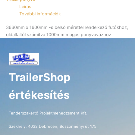
utánfutóhoz
Leírás
mennyiség
További információk
3660mm x 1600mm -s belső mérettel rendelkező futókhoz,
oldalfaltól számítva 1000mm magas ponyvavázhoz
TrailerShop
értékesítés
Tenderszakértő Projektmenedzsment Kft.
Székhely: 4032 Debrecen, Böszörményi út 175.