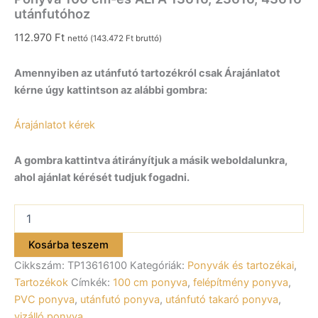
utánfutóhoz
112.970
Ft
nettó (
143.472
Ft
bruttó)
Amennyiben az utánfutó tartozékról csak Árajánlatot
kérne úgy kattintson az alábbi gombra:
Árajánlatot kérek
A gombra kattintva átirányítjuk a másik weboldalunkra,
ahol ajánlat kérését tudjuk fogadni.
Ponyva
100
cm-
Kosárba teszem
es
Cikkszám:
TP13616100
Kategóriák:
Ponyvák és tartozékai
,
ALFA
13616,
Tartozékok
Címkék:
100 cm ponyva
,
felépítmény ponyva
,
23616,
PVC ponyva
,
utánfutó ponyva
,
utánfutó takaró ponyva
,
43616
vizálló ponyva