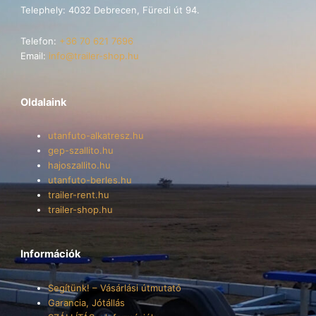
Telephely: 4032 Debrecen, Füredi út 94.
Telefon:
+36 70 621 7696
Email:
info@trailer-shop.hu
Oldalaink
utanfuto-alkatresz.hu
gep-szallito.hu
hajoszallito.hu
utanfuto-berles.hu
trailer-rent.hu
trailer-shop.hu
Információk
Segítünk! – Vásárlási útmutató
Garancia, Jótállás