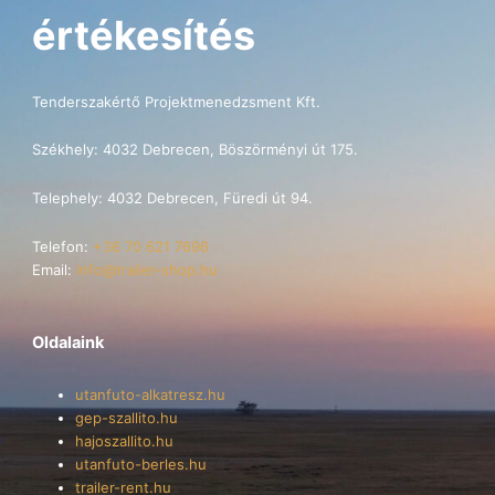
értékesítés
Tenderszakértő Projektmenedzsment Kft.
Székhely: 4032 Debrecen, Böszörményi út 175.
Telephely: 4032 Debrecen, Füredi út 94.
Telefon:
+36 70 621 7696
Email:
info@trailer-shop.hu
Oldalaink
utanfuto-alkatresz.hu
gep-szallito.hu
hajoszallito.hu
utanfuto-berles.hu
trailer-rent.hu