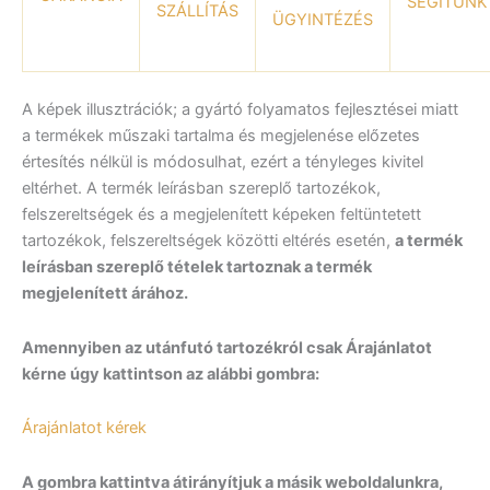
SEGÍTÜNK
SZÁLLÍTÁS
ÜGYINTÉZÉS
A képek illusztrációk; a gyártó folyamatos fejlesztései miatt
a termékek műszaki tartalma és megjelenése előzetes
értesítés nélkül is módosulhat, ezért a tényleges kivitel
eltérhet. A termék leírásban szereplő tartozékok,
felszereltségek és a megjelenített képeken feltüntetett
tartozékok, felszereltségek közötti eltérés esetén,
a termék
leírásban szereplő tételek tartoznak a termék
megjelenített árához.
Amennyiben az utánfutó tartozékról csak Árajánlatot
kérne úgy kattintson az alábbi gombra:
Árajánlatot kérek
A gombra kattintva átirányítjuk a másik weboldalunkra,