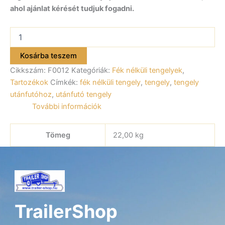
ahol ajánlat kérését tudjuk fogadni.
Fék
nélküli
tengely
Kosárba teszem
széles
Cikkszám:
F0012
Kategóriák:
Fék nélküli tengelyek
,
VG
7-
Tartozékok
Címkék:
fék nélküli tengely
,
tengely
,
tengely
L/750kg/
utánfutóhoz
,
utánfutó tengely
ALFA
További információk
12013,
12513-
hoz
Tömeg
22,00 kg
mennyiség
TrailerShop