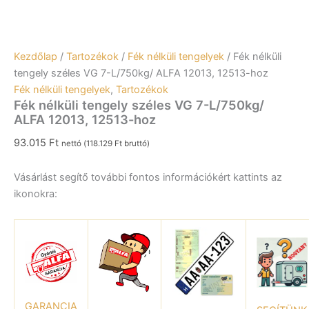
Kezdőlap
/
Tartozékok
/
Fék nélküli tengelyek
/ Fék nélküli
tengely széles VG 7-L/750kg/ ALFA 12013, 12513-hoz
Fék nélküli tengelyek
,
Tartozékok
Fék nélküli tengely széles VG 7-L/750kg/
ALFA 12013, 12513-hoz
93.015
Ft
nettó (
118.129
Ft
bruttó)
Vásárlást segítő további fontos információkért kattints az
ikonokra:
GARANCIA