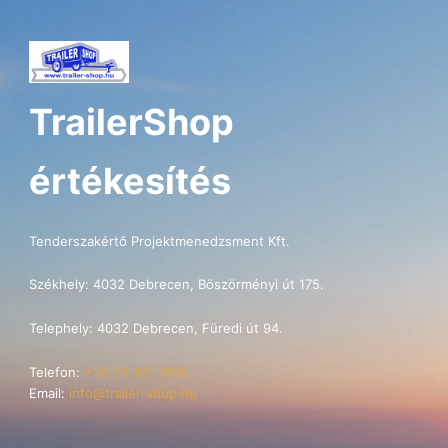
TrailerShop
értékesítés
Tenderszakértő Projektmenedzsment Kft.
Székhely: 4032 Debrecen, Böszörményi út 175.
Telephely: 4032 Debrecen, Füredi út 94.
Telefon:
+36 70 621 7696
Email:
info@trailer-shop.hu