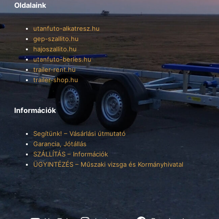
Oldalaink
utanfuto-alkatresz.hu
gep-szallito.hu
hajoszallito.hu
utanfuto-berles.hu
trailer-rent.hu
trailer-shop.hu
Információk
Segítünk! – Vásárlási útmutató
Garancia, Jótállás
SZÁLLÍTÁS – Információk
ÜGYINTÉZÉS – Műszaki vizsga és Kormányhivatal