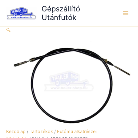
Skip
mennyiség
Gépszállító
to
Utánfutók
content
🔍
Kezdőlap
/
Tartozékok
/
Futómű alkatrészei,