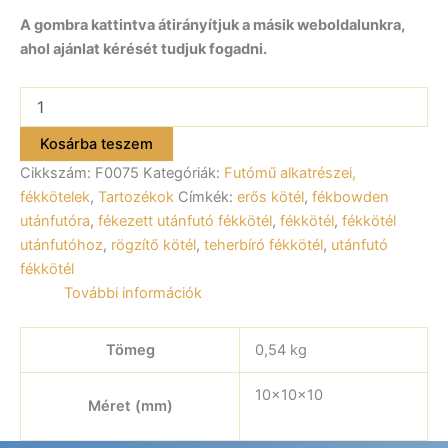
A gombra kattintva átirányítjuk a másik weboldalunkra,
ahol ajánlat kérését tudjuk fogadni.
Fékkötél
1330/1540
F0075
Kosárba teszem
mennyiség
Cikkszám:
F0075
Kategóriák:
Futómű alkatrészei,
fékkötelek
,
Tartozékok
Címkék:
erős kötél
,
fékbowden
utánfutóra
,
fékezett utánfutó fékkötél
,
fékkötél
,
fékkötél
utánfutóhoz
,
rögzítő kötél
,
teherbíró fékkötél
,
utánfutó
fékkötél
További információk
Tömeg
0,54 kg
10x10x10
Méret (mm)