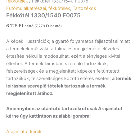
fékkötelek
/ Fékkötél 1330/1540 F0075
Futómű alkatrészei, fékkötelek
,
Tartozékok
Fékkötél 1330/1540 F0075
6.125
Ft
nettó (
7.779
Ft
bruttó)
A képek illusztrációk; a gyártó folyamatos fejlesztései miatt
a termékek műszaki tartalma és megjelenése előzetes
értesítés nélkül is módosulhat, ezért a tényleges kivitel
eltérhet. A termék leírásban szereplő tartozékok,
felszereltségek és a megjelenített képeken feltüntetett
tartozékok, felszereltségek közötti eltérés esetén,
a termék
leírásban szereplő tételek tartoznak a termék
megjelenített árához.
Amennyiben az utánfutó tartozékról csak Árajánlatot
kérne úgy kattintson az alábbi gombra:
Árajánlatot kérek