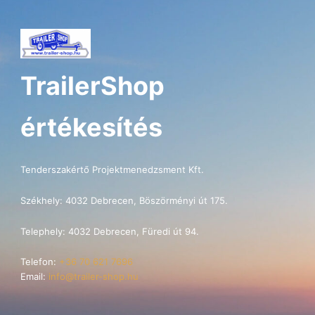
TrailerShop
értékesítés
Tenderszakértő Projektmenedzsment Kft.
Székhely: 4032 Debrecen, Böszörményi út 175.
Telephely: 4032 Debrecen, Füredi út 94.
Telefon:
+36 70 621 7696
Email:
info@trailer-shop.hu