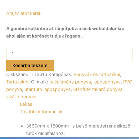
Árajánlatot kérek
A gombra kattintva átirányítjuk a másik weboldalunkra,
ahol ajánlat kérését tudjuk fogadni.
Laposponyva,
szürke
ALFA
Kosárba teszem
13616,
Cikkszám:
TL13616
Kategóriák:
Ponyvák és tartozékai
,
23616,
43616
Tartozékok
Címkék:
felépítmény ponyva
,
laposponyva
,
PVC
utánfutóhoz
ponyva
,
utánfutó laposponyva
,
utánfutó takaró ponyva
,
mennyiség
vizálló ponyva
Leírás
További információk
3660mm x 1600mm -s belső mérettel rendelkező
futók oldalfalához.