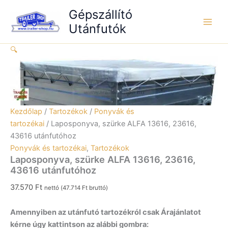
Skip
13616,
Gépszállító
to
23616,
Utánfutók
content
43616
utánfutóhoz
🔍
mennyiség
Kezdőlap
/
Tartozékok
/
Ponyvák és
tartozékai
/ Laposponyva, szürke ALFA 13616, 23616,
43616 utánfutóhoz
Ponyvák és tartozékai
,
Tartozékok
Laposponyva, szürke ALFA 13616, 23616,
43616 utánfutóhoz
37.570
Ft
nettó (
47.714
Ft
bruttó)
Amennyiben az utánfutó tartozékról csak Árajánlatot
kérne úgy kattintson az alábbi gombra: