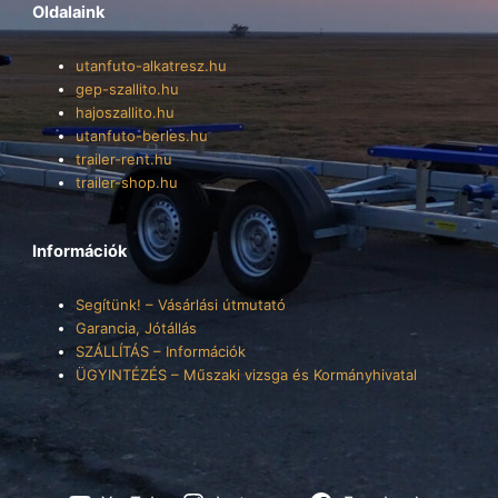
Oldalaink
utanfuto-alkatresz.hu
gep-szallito.hu
hajoszallito.hu
utanfuto-berles.hu
trailer-rent.hu
trailer-shop.hu
Információk
Segítünk! – Vásárlási útmutató
Garancia, Jótállás
SZÁLLÍTÁS – Információk
ÜGYINTÉZÉS – Műszaki vizsga és Kormányhivatal