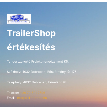
TrailerShop
értékesítés
Tenderszakértő Projektmenedzsment Kft.
Székhely: 4032 Debrecen, Böszörményi út 175.
Telephely: 4032 Debrecen, Füredi út 94.
Telefon:
+36 70 621 7696
Email:
info@trailer-shop.hu