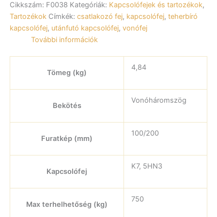
Cikkszám:
F0038
Kategóriák:
Kapcsolófejek és tartozékok
,
14020-
hez
Tartozékok
Címkék:
csatlakozó fej
,
kapcsolófej
,
teherbíró
mennyiség
kapcsolófej
,
utánfutó kapcsolófej
,
vonófej
További információk
4,84
Tömeg (kg)
Vonóháromszög
Bekötés
100/200
Furatkép (mm)
K7, 5HN3
Kapcsolófej
750
Max terhelhetőség (kg)