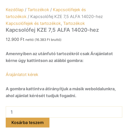
Kezdőlap
/
Tartozékok
/
Kapcsolófejek és
tartozékok
/ Kapcsolófej KZE 7,5 ALFA 14020-hez
Kapcsolófejek és tartozékok
,
Tartozékok
Kapcsolófej KZE 7,5 ALFA 14020-hez
12.900
Ft
nettó (
16.383
Ft
bruttó)
Amennyiben az utánfutó tartozékról csak Árajánlatot
kérne úgy kattintson az alábbi gombra:
Árajánlatot kérek
A gombra kattintva átirányítjuk a másik weboldalunkra,
ahol ajánlat kérését tudjuk fogadni.
Kapcsolófej
KZE
7,5
Kosárba teszem
ALFA