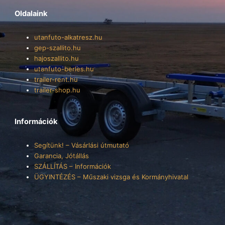
Oldalaink
utanfuto-alkatresz.hu
gep-szallito.hu
hajoszallito.hu
utanfuto-berles.hu
trailer-rent.hu
trailer-shop.hu
Információk
Segítünk! – Vásárlási útmutató
Garancia, Jótállás
SZÁLLÍTÁS – Információk
ÜGYINTÉZÉS – Műszaki vizsga és Kormányhivatal