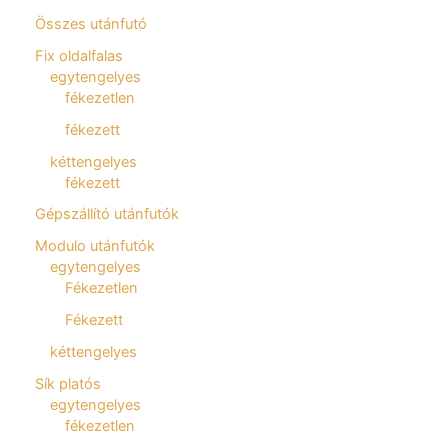
Összes utánfutó
Fix oldalfalas
egytengelyes
fékezetlen
fékezett
kéttengelyes
fékezett
Gépszállító utánfutók
Modulo utánfutók
egytengelyes
Fékezetlen
Fékezett
kéttengelyes
Sík platós
egytengelyes
fékezetlen