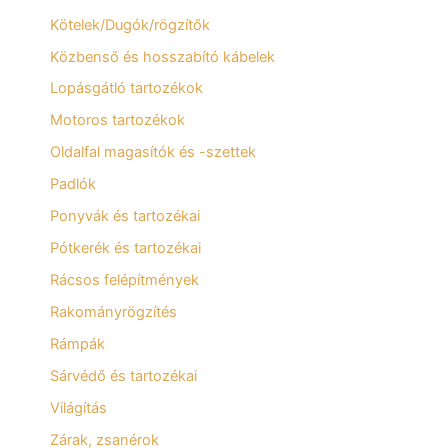
Kötelek/Dugók/rögzítők
Közbenső és hosszabító kábelek
Lopásgátló tartozékok
Motoros tartozékok
Oldalfal magasítók és -szettek
Padlók
Ponyvák és tartozékai
Pótkerék és tartozékai
Rácsos felépítmények
Rakományrögzítés
Rámpák
Sárvédő és tartozékai
Világítás
Zárak, zsanérok