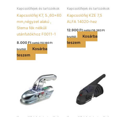
Kapcsolófejek és tartozékok
Kapcsolófejek és tartozékok
Kapcsolófej K7, 5.,60×60
Kapcsolófej KZE 7,5
mm,négyzet alakú ,
ALFA 14020-hez
Stema fék nélküli
12.900
Ft
nettó (
16.383
Ft
utánfutókhoz F0011-1
Kosárba
bruttó)
teszem
8.000
Ft
nettó (
10.160
Ft
Kosárba
bruttó)
teszem