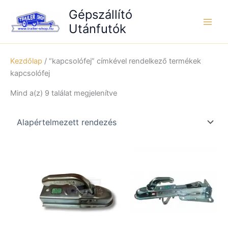
Skip
Gépszállító
to
Utánfutók
content
Kezdőlap
/ “kapcsolófej” címkével rendelkező termékek
kapcsolófej
Mind a(z) 9 találat megjelenítve