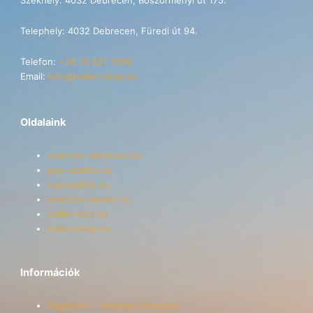
Székhely: 4032 Debrecen, Böszörményi út 175.
Telephely: 4032 Debrecen, Füredi út 94.
Telefon:
+36 70 621 7696
Email:
info@trailer-shop.hu
Oldalaink
utanfuto-alkatresz.hu
gep-szallito.hu
hajoszallito.hu
utanfuto-berles.hu
trailer-rent.hu
trailer-shop.hu
Információk
Segítünk! – Vásárlási útmutató