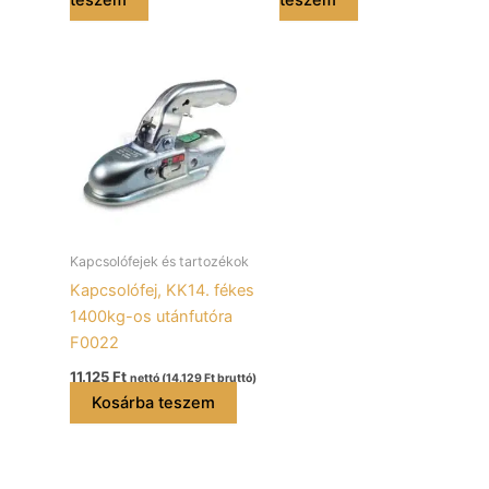
Kapcsolófejek és tartozékok
Kapcsolófej, KK14. fékes
1400kg-os utánfutóra
F0022
11.125
Ft
nettó (
14.129
Ft
bruttó)
Kosárba teszem