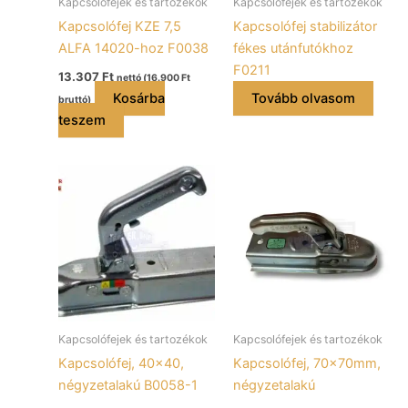
Kapcsolófejek és tartozékok
Kapcsolófejek és tartozékok
Kapcsolófej KZE 7,5
Kapcsolófej stabilizátor
ALFA 14020-hoz F0038
fékes utánfutókhoz
F0211
13.307
Ft
nettó (
16.900
Ft
Kosárba
Tovább olvasom
bruttó)
teszem
Kapcsolófejek és tartozékok
Kapcsolófejek és tartozékok
Kapcsolófej, 40×40,
Kapcsolófej, 70x70mm,
négyzetalakú B0058-1
négyzetalakú