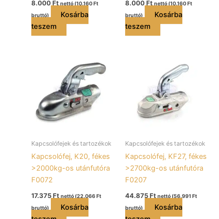
8.000
Ft
8.000
Ft
nettó (
10.160
Ft
nettó (
10.160
Ft
Kosárba
Kosárba
bruttó)
bruttó)
teszem
teszem
Kapcsolófejek és tartozékok
Kapcsolófejek és tartozékok
Kapcsolófej, K20, fékes
Kapcsolófej, KF27, fékes
>2000kg-os utánfutóra
>2700kg-os utánfutóra
F0072
F0207
17.375
Ft
44.875
Ft
nettó (
22.066
Ft
nettó (
56.991
Ft
Kosárba
Kosárba
bruttó)
bruttó)
teszem
teszem