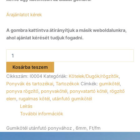
Árajánlatot kérek
A gombra kattintva átirányítjuk a másik weboldalunkra,
ahol ajánlat kérését tudjuk fogadni.
Gumikötél
utánfutó
ponyvához,
Kosárba teszem
6mm,
Cikkszám:
I0004
Kategóriák:
Kötelek/Dugók/rögzítők
,
Ft/fm
I0004
Ponyvák és tartozékai
,
Tartozékok
Címkék:
gumikötél
,
mennyiség
ponyva rögzítő
,
ponyvakötél
,
ponyvatartó kötél
,
rögzítő
elem
,
rugalmas kötél
,
utánfutó gumikötél
Leírás
További információk
Gumikötél utánfutó ponyvához , 6mm, Ft/fm