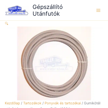
Skip
6mm,
Gépszállító
to
Ft/fm
Utánfutók
content
I0004
mennyiség
🔍
Kezdőlap
/
Tartozékok
/
Ponyvák és tartozékai
/ Gumikötél