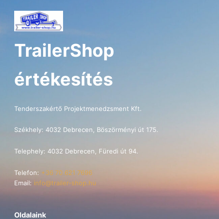
TrailerShop
értékesítés
Tenderszakértő Projektmenedzsment Kft.
Székhely: 4032 Debrecen, Böszörményi út 175.
Telephely: 4032 Debrecen, Füredi út 94.
Telefon:
+36 70 621 7696
Email:
info@trailer-shop.hu
Oldalaink