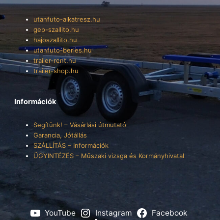
utanfuto-alkatresz.hu
gep-szallito.hu
hajoszallito.hu
utanfuto-berles.hu
trailer-rent.hu
trailer-shop.hu
Információk
Segítünk! – Vásárlási útmutató
Garancia, Jótállás
SZÁLLÍTÁS – Információk
ÜGYINTÉZÉS – Műszaki vizsga és Kormányhivatal
YouTube
Instagram
Facebook