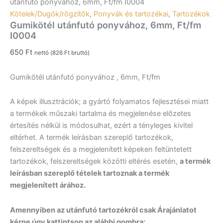
utánfutó ponyvához, 6mm, Ft/fm I0004
Kötelek/Dugók/rögzítők
,
Ponyvák és tartozékai
,
Tartozékok
Gumikötél utánfutó ponyvához, 6mm, Ft/fm
I0004
650
Ft
nettó (
826
Ft
bruttó)
Gumikötél utánfutó ponyvához , 6mm, Ft/fm
A képek illusztrációk; a gyártó folyamatos fejlesztései miatt
a termékek műszaki tartalma és megjelenése előzetes
értesítés nélkül is módosulhat, ezért a tényleges kivitel
eltérhet. A termék leírásban szereplő tartozékok,
felszereltségek és a megjelenített képeken feltüntetett
tartozékok, felszereltségek közötti eltérés esetén,
a termék
leírásban szereplő tételek tartoznak a termék
megjelenített árához.
Amennyiben az utánfutó tartozékról csak Árajánlatot
kérne úgy kattintson az alábbi gombra: