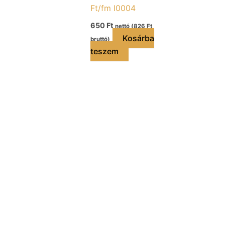
Ft/fm I0004
650
Ft
nettó (
826
Ft
Kosárba
bruttó)
teszem