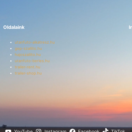
Oldalaink
I
utanfuto-alkatresz.hu
gep-szallito.hu
hajoszallito.hu
utanfuto-berles.hu
trailer-rent.hu
trailer-shop.hu
YouTube
Instagram
Facebook
TikTok