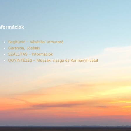
nformációk
Segítünk! – Vásárlási útmutató
Garancia, Jótállás
SZÁLLÍTÁS – Információk
ÜGYINTÉZÉS – Műszaki vizsga és Kormányhivatal