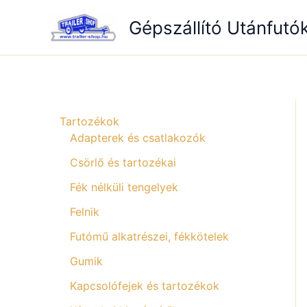
Skip
Gépszállító Utánfutó
to
content
Tartozékok
Adapterek és csatlakozók
Csörlő és tartozékai
Fék nélküli tengelyek
Felnik
Futómű alkatrészei, fékkötelek
Gumik
Kapcsolófejek és tartozékok