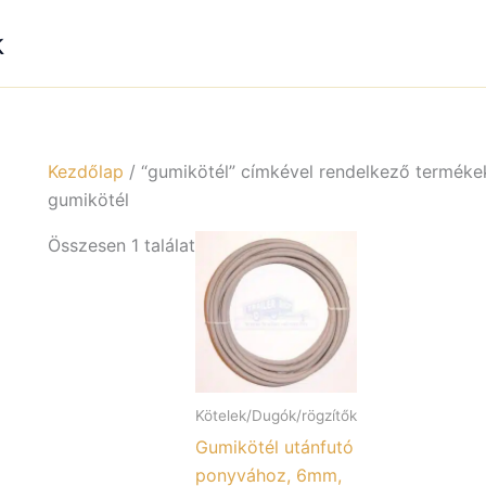
k
Kezdőlap
/ “gumikötél” címkével rendelkező terméke
gumikötél
Összesen 1 találat
Kötelek/Dugók/rögzítők
Gumikötél utánfutó
ponyvához, 6mm,