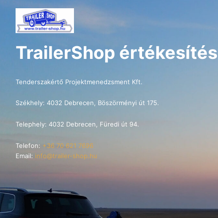
TrailerShop értékesítés
Tenderszakértő Projektmenedzsment Kft.
Székhely: 4032 Debrecen, Böszörményi út 175.
Telephely: 4032 Debrecen, Füredi út 94.
Telefon:
+36 70 621 7696
Email:
info@trailer-shop.hu