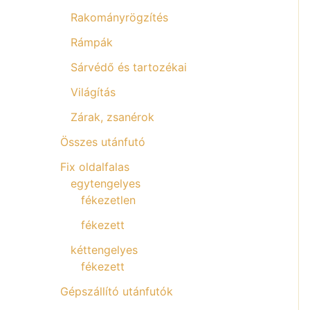
Rakományrögzítés
Rámpák
Sárvédő és tartozékai
Világítás
Zárak, zsanérok
Összes utánfutó
Fix oldalfalas
egytengelyes
fékezetlen
fékezett
kéttengelyes
fékezett
Gépszállító utánfutók