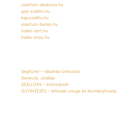
utanfuto-alkatresz.hu
gep-szallito.hu
hajoszallito.hu
utanfuto-berles.hu
trailer-rent.hu
trailer-shop.hu
Információk
Segítünk! – Vásárlási útmutató
Garancia, Jótállás
SZÁLLÍTÁS – Információk
ÜGYINTÉZÉS – Műszaki vizsga és Kormányhivatal
YouTube
Instagram
Facebook
TikTok