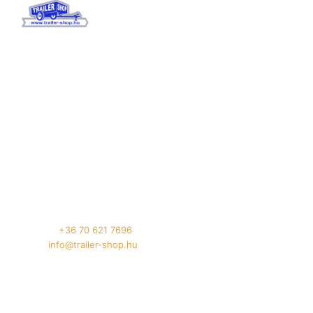
TrailerShop
értékesítés
Tenderszakértő Projektmenedzsment Kft.
Székhely: 4032 Debrecen, Böszörményi út 175.
Telephely: 4032 Debrecen, Füredi út 94.
Telefon:
+36 70 621 7696
Email:
info@trailer-shop.hu
Oldalaink