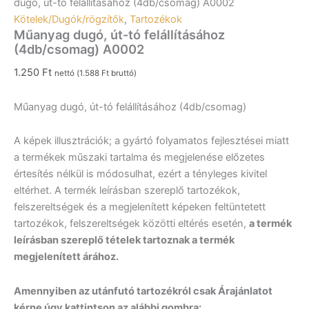
dugó, út-tó felállításához (4db/csomag) A0002
Kötelek/Dugók/rögzítők
,
Tartozékok
Műanyag dugó, út-tó felállításához
(4db/csomag) A0002
1.250
Ft
nettó (
1.588
Ft
bruttó)
Műanyag dugó, út-tó felállításához (4db/csomag)
A képek illusztrációk; a gyártó folyamatos fejlesztései miatt
a termékek műszaki tartalma és megjelenése előzetes
értesítés nélkül is módosulhat, ezért a tényleges kivitel
eltérhet. A termék leírásban szereplő tartozékok,
felszereltségek és a megjelenített képeken feltüntetett
tartozékok, felszereltségek közötti eltérés esetén,
a termék
leírásban szereplő tételek tartoznak a termék
megjelenített árához.
Amennyiben az utánfutó tartozékról csak Árajánlatot
kérne úgy kattintson az alábbi gombra: