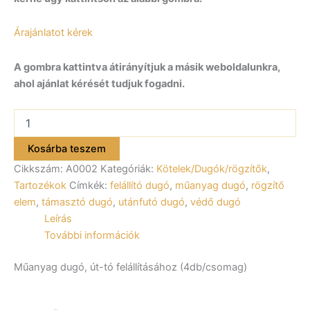
Árajánlatot kérek
A gombra kattintva átirányítjuk a másik weboldalunkra,
ahol ajánlat kérését tudjuk fogadni.
Műanyag
dugó,
út-
Kosárba teszem
tó
Cikkszám:
A0002
Kategóriák:
Kötelek/Dugók/rögzítők
,
felállításához
(4db/csomag)
Tartozékok
Címkék:
felállító dugó
,
műanyag dugó
,
rögzítő
A0002
elem
,
támasztó dugó
,
utánfutó dugó
,
védő dugó
mennyiség
Leírás
További információk
Műanyag dugó, út-tó felállításához (4db/csomag)