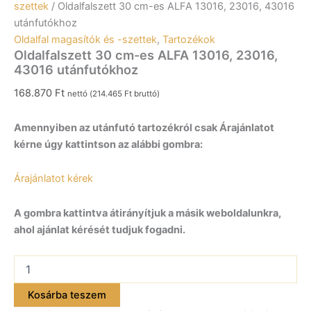
szettek
/ Oldalfalszett 30 cm-es ALFA 13016, 23016, 43016
utánfutókhoz
Oldalfal magasítók és -szettek
,
Tartozékok
Oldalfalszett 30 cm-es ALFA 13016, 23016,
43016 utánfutókhoz
168.870
Ft
nettó (
214.465
Ft
bruttó)
Amennyiben az utánfutó tartozékról csak Árajánlatot
kérne úgy kattintson az alábbi gombra:
Árajánlatot kérek
A gombra kattintva átirányítjuk a másik weboldalunkra,
ahol ajánlat kérését tudjuk fogadni.
Oldalfalszett
30
cm-
Kosárba teszem
es