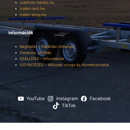
utanfuto-berles.hu
trailer-rent.hu
trailer-shop.hu
Információk
Segítünk! – Vásárlási útmutató
Garancia, Jótállás
SZÁLLÍTÁS – Információk
ÜGYINTÉZÉS – Műszaki vizsga és Kormányhivatal
YouTube
Instagram
Facebook
TikTok