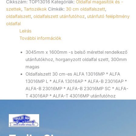
Cikkszám:
TOP13016
Kategóriák:
Oldalfal magasítók és -
ALFA
13016,
szettek
,
Tartozékok
Címkék:
30 cm oldalfalszett
,
23016,
oldalfalszett
,
oldalfalszett utánfutóhoz
,
utánfutó felépítmény
43016
oldalfal
utánfutókhoz
Leírás
mennyiség
További információk
3045mm x 1600mm -s belső mérettel rendelkező
utánfutókhoz, horganyzott oldalfal szett, 300mm
magas
Oldalfalszett 30 cm-es ALFA 13016MP * ALFA
13016MP L * ALFA 13016AP * ALFA-B 23016AP *
ALFA-B 23016MP * ALFA-B 23016MP SC * ALFA-
T 43016AP * ALFA-T 43016MP utánfutóhoz