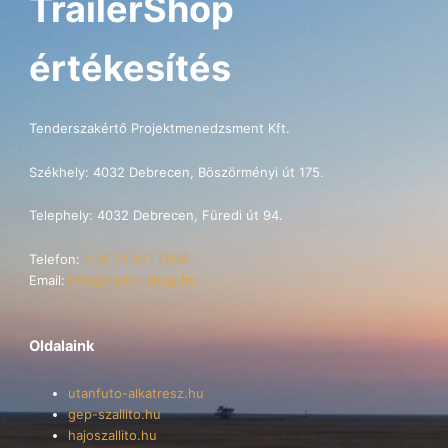
TrailerShop
értékesítés
Tenderszakértő Projektmenedzsment Kft.
Székhely: 4032 Debrecen, Böszörményi út 175.
Telephely: 4032 Debrecen, Füredi út 94.
Telefon:
+36 70 621 7696
Email:
info@trailer-shop.hu
Oldalaink
utanfuto-alkatresz.hu
gep-szallito.hu
hajoszallito.hu