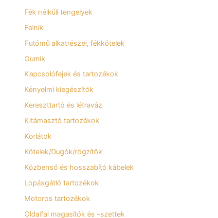
Fék nélküli tengelyek
Felnik
Futómű alkatrészei, fékkötelek
Gumik
Kapcsolófejek és tartozékok
Kényelmi kiegészítők
Kereszttartó és létraváz
Kitámasztó tartozékok
Korlátok
Kötelek/Dugók/rögzítők
Közbenső és hosszabító kábelek
Lopásgátló tartozékok
Motoros tartozékok
Oldalfal magasítók és -szettek