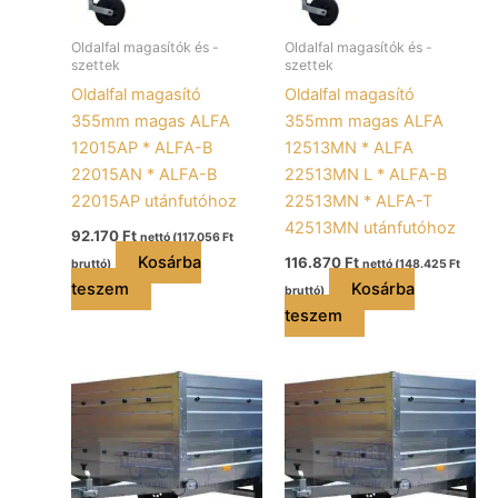
Oldalfal magasítók és -
Oldalfal magasítók és -
szettek
szettek
Oldalfal magasító
Oldalfal magasító
355mm magas ALFA
355mm magas ALFA
12015AP * ALFA-B
12513MN * ALFA
22015AN * ALFA-B
22513MN L * ALFA-B
22015AP utánfutóhoz
22513MN * ALFA-T
42513MN utánfutóhoz
92.170
Ft
nettó (
117.056
Ft
Kosárba
116.870
Ft
bruttó)
nettó (
148.425
Ft
teszem
Kosárba
bruttó)
teszem