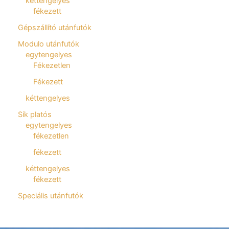
kéttengelyes
fékezett
Gépszállító utánfutók
Modulo utánfutók
egytengelyes
Fékezetlen
Fékezett
kéttengelyes
Sík platós
egytengelyes
fékezetlen
fékezett
kéttengelyes
fékezett
Speciális utánfutók