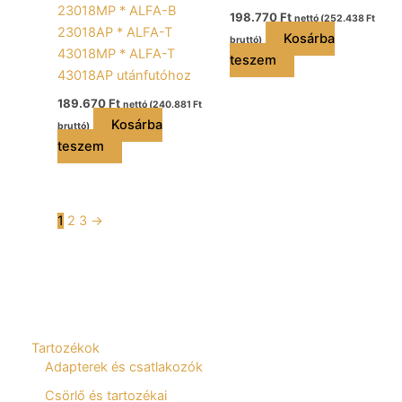
23018MP * ALFA-B
198.770
Ft
nettó (
252.438
Ft
23018AP * ALFA-T
Kosárba
bruttó)
43018MP * ALFA-T
teszem
43018AP utánfutóhoz
189.670
Ft
nettó (
240.881
Ft
Kosárba
bruttó)
teszem
1
2
3
→
Tartozékok
Adapterek és csatlakozók
Csörlő és tartozékai