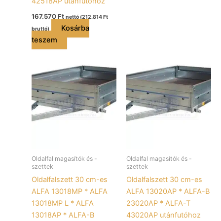
42518AP utánfutóhoz
167.570
Ft
nettó (
212.814
Ft
Kosárba
bruttó)
teszem
Oldalfal magasítók és -
Oldalfal magasítók és -
szettek
szettek
Oldalfalszett 30 cm-es
Oldalfalszett 30 cm-es
ALFA 13018MP * ALFA
ALFA 13020AP * ALFA-B
13018MP L * ALFA
23020AP * ALFA-T
13018AP * ALFA-B
43020AP utánfutóhoz