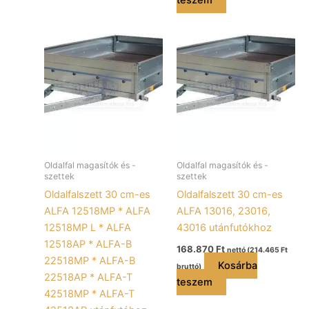
Oldalfal magasítók és -
Oldalfal magasítók és -
szettek
szettek
Oldalfalszett 30 cm-es
Oldalfalszett 30 cm-es
ALFA 12518MP * ALFA
ALFA 13016, 23016,
12518MP L * ALFA
43016 utánfutókhoz
12518AP * ALFA-B
168.870
Ft
nettó (
214.465
Ft
22518MP * ALFA-B
Kosárba
bruttó)
22518AP * ALFA-T
teszem
42518MP * ALFA-T