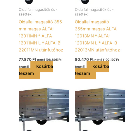
Oldalfal magasítók és -
Oldalfal magasítók és -
szettek
szettek
Oldalfal magasító 355
Oldalfal magasító
mm magas ALFA
355mm magas ALFA
12011MN * ALFA
12013MN * ALFA
12011MN L * ALFA-B
12013MN L * ALFA-B
22011MN utánfutóhoz
22013MN utánfutóhoz
77.870
Ft
80.470
Ft
nettó (
98.895
Ft
nettó (
102.197
Ft
Kosárba
Kosárba
bruttó)
bruttó)
teszem
teszem