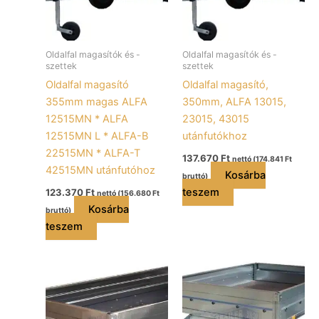
Oldalfal magasítók és -
Oldalfal magasítók és -
szettek
szettek
Oldalfal magasító
Oldalfal magasító,
355mm magas ALFA
350mm, ALFA 13015,
12515MN * ALFA
23015, 43015
12515MN L * ALFA-B
utánfutókhoz
22515MN * ALFA-T
137.670
Ft
nettó (
174.841
Ft
42515MN utánfutóhoz
Kosárba
bruttó)
teszem
123.370
Ft
nettó (
156.680
Ft
Kosárba
bruttó)
teszem