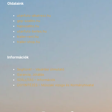
Oldalaink
utanfuto-alkatresz.hu
gep-szallito.hu
hajoszallito.hu
utanfuto-berles.hu
trailer-rent.hu
trailer-shop.hu
Információk
Segítünk! – Vásárlási útmutató
Garancia, Jótállás
SZÁLLÍTÁS – Információk
ÜGYINTÉZÉS – Műszaki vizsga és Kormányhivatal