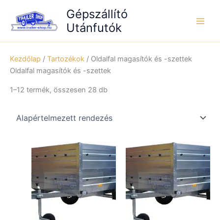
Skip
Gépszállító
to
Utánfutók
content
Kezdőlap
/
Tartozékok
/ Oldalfal magasítók és -szettek
Oldalfal magasítók és -szettek
1–12 termék, összesen 28 db