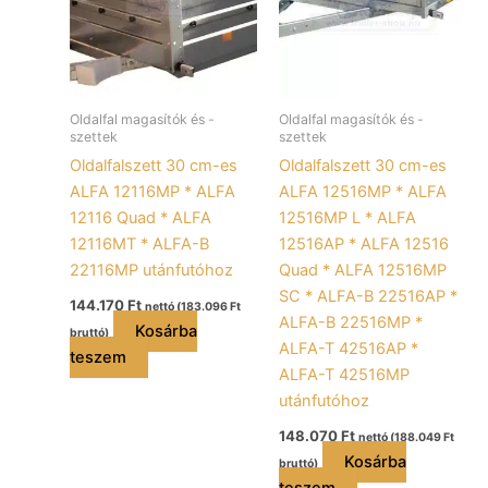
Oldalfal magasítók és -
Oldalfal magasítók és -
szettek
szettek
Oldalfalszett 30 cm-es
Oldalfalszett 30 cm-es
ALFA 12116MP * ALFA
ALFA 12516MP * ALFA
12116 Quad * ALFA
12516MP L * ALFA
12116MT * ALFA-B
12516AP * ALFA 12516
22116MP utánfutóhoz
Quad * ALFA 12516MP
SC * ALFA-B 22516AP *
144.170
Ft
nettó (
183.096
Ft
ALFA-B 22516MP *
Kosárba
bruttó)
ALFA-T 42516AP *
teszem
ALFA-T 42516MP
utánfutóhoz
148.070
Ft
nettó (
188.049
Ft
Kosárba
bruttó)
teszem