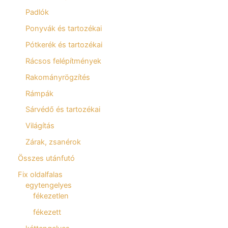
Padlók
Ponyvák és tartozékai
Pótkerék és tartozékai
Rácsos felépítmények
Rakományrögzítés
Rámpák
Sárvédő és tartozékai
Világítás
Zárak, zsanérok
Összes utánfutó
Fix oldalfalas
egytengelyes
fékezetlen
fékezett