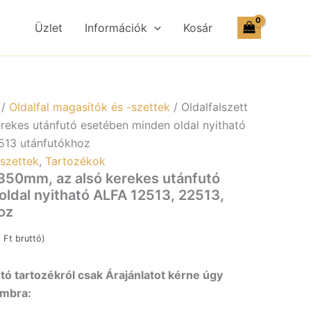
az
alsó
Üzlet
Információk
Kosár
kerekes
utánfutó
esetében
minden
oldal
nyitható
/
Oldalfal magasítók és -szettek
/ Oldalfalszett
ALFA
rekes utánfutó esetében minden oldal nyitható
12513,
513 utánfutókhoz
22513,
42513
-szettek
,
Tartozékok
utánfutókhoz
, 350mm, az alsó kerekes utánfutó
mennyiség
ldal nyitható ALFA 12513, 22513,
oz
1
Ft
bruttó)
ó tartozékról csak Árajánlatot kérne úgy
ombra: