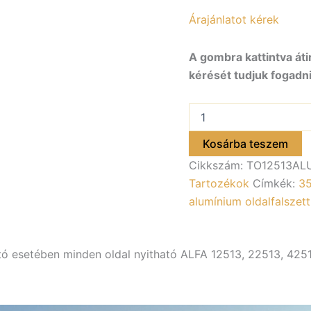
Árajánlatot kérek
A gombra kattintva áti
kérését tudjuk fogadni
Oldalfalszett
Alu,
350mm,
Kosárba teszem
az
Cikkszám:
TO12513AL
alsó
kerekes
Tartozékok
Címkék:
35
utánfutó
alumínium oldalfalszet
esetében
minden
oldal
nyitható
utó esetében minden oldal nyitható ALFA 12513, 22513, 425
ALFA
12513,
22513,
42513