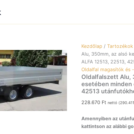
k
Kezdőlap
/
Tartozékok
Alu, 350mm, az alsó ke
ALFA 12513, 22513, 42
Oldalfal magasítók és 
Oldalfalszett Alu
esetében minden o
42513 utánfutókh
228.670
Ft
nettó (
290.41
Amennyiben az utánfut
kattintson az alábbi g