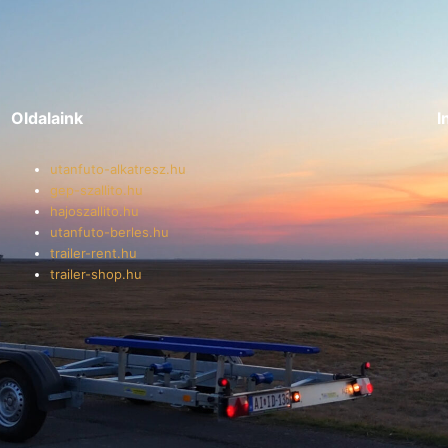
utánfutókhoz
mennyiség
Oldalaink
I
utanfuto-alkatresz.hu
gep-szallito.hu
hajoszallito.hu
utanfuto-berles.hu
trailer-rent.hu
trailer-shop.hu