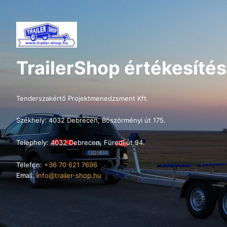
TrailerShop értékesítés
Tenderszakértő Projektmenedzsment Kft.
Székhely: 4032 Debrecen, Böszörményi út 175.
Telephely: 4032 Debrecen, Füredi út 94.
Telefon:
+36 70 621 7696
Email:
info@trailer-shop.hu