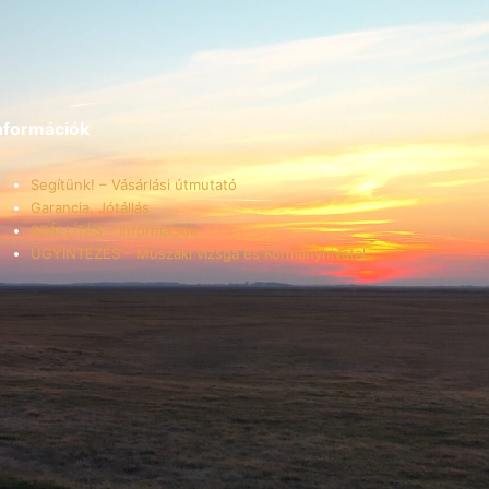
nformációk
Segítünk! – Vásárlási útmutató
Garancia, Jótállás
SZÁLLÍTÁS – Információk
ÜGYINTÉZÉS – Műszaki vizsga és Kormányhivatal