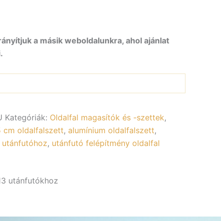
rányítjuk a másik weboldalunkra, ahol ajánlat
.
U
Kategóriák:
Oldalfal magasítók és -szettek
,
 cm oldalfalszett
,
alumínium oldalfalszett
,
t utánfutóhoz
,
utánfutó felépítmény oldalfal
13 utánfutókhoz