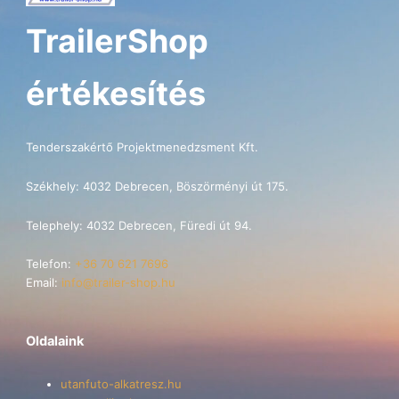
TrailerShop
értékesítés
Tenderszakértő Projektmenedzsment Kft.
Székhely: 4032 Debrecen, Böszörményi út 175.
Telephely: 4032 Debrecen, Füredi út 94.
Telefon:
+36 70 621 7696
Email:
info@trailer-shop.hu
Oldalaink
utanfuto-alkatresz.hu