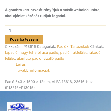
A gombra kattintva átirányítjuk a másik weboldalunkra,
ahol ajánlat kérését tudjuk fogadni.
Padló
543x1500x12mm,
ALFA
Kosárba teszem
13616,
Cikkszám:
P13616
Kategóriák:
Padlók
,
Tartozékok
Címkék:
23616-
hoz
fapadló
,
nagy teherbírású padló
,
padló
,
rakfelület
,
rakodó
(P13616+P13015)
felület
,
utánfutó padló
,
vízálló padló
mennyiség
Leírás
További információk
Padló 543 x 1500 x 12mm, ALFA 13616, 23616-hoz
(P13616+P13015)