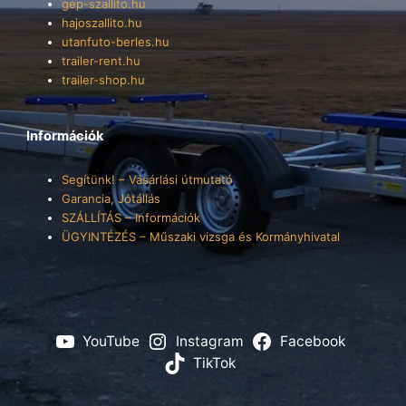
gep-szallito.hu
hajoszallito.hu
utanfuto-berles.hu
trailer-rent.hu
trailer-shop.hu
Információk
Segítünk! – Vásárlási útmutató
Garancia, Jótállás
SZÁLLÍTÁS – Információk
ÜGYINTÉZÉS – Műszaki vizsga és Kormányhivatal
YouTube
Instagram
Facebook
TikTok