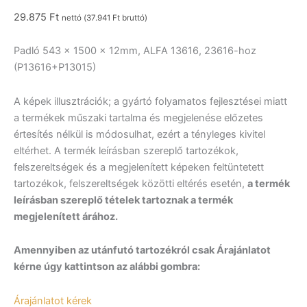
29.875
Ft
nettó (
37.941
Ft
bruttó)
Padló 543 x 1500 x 12mm, ALFA 13616, 23616-hoz
(P13616+P13015)
A képek illusztrációk; a gyártó folyamatos fejlesztései miatt
a termékek műszaki tartalma és megjelenése előzetes
értesítés nélkül is módosulhat, ezért a tényleges kivitel
eltérhet. A termék leírásban szereplő tartozékok,
felszereltségek és a megjelenített képeken feltüntetett
tartozékok, felszereltségek közötti eltérés esetén,
a termék
leírásban szereplő tételek tartoznak a termék
megjelenített árához.
Amennyiben az utánfutó tartozékról csak Árajánlatot
kérne úgy kattintson az alábbi gombra:
Árajánlatot kérek