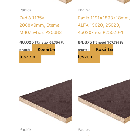
Padlók
Padlók
Padló 1135x
Padló 1191x1893x18mm,
2068x9mm, Stema
ALFA 15020, 25020,
M4075-hoz P2068S
45020-hoz P25020-1
48.625
Ft
84.875
Ft
nettó (
61.754
Ft
nettó (
107.791
Ft
Kosárba
Kosárba
bruttó)
bruttó)
teszem
teszem
Padlók
Padlók