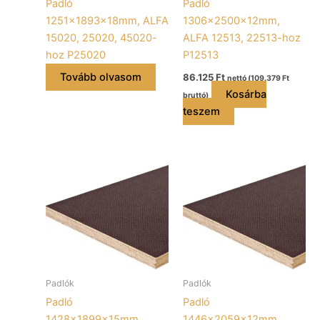
Padló
Padló
1251x1893x18mm, ALFA
1306x2500x12mm,
15020, 25020, 45020-
ALFA 12513, 22513-hoz
hoz P25020
P12513
Tovább olvasom
86.125
Ft
nettó (
109.379
Ft
Kosárba
bruttó)
teszem
Padlók
Padlók
Padló
Padló
1428x1899x15mm,
1446x2059x12mm,