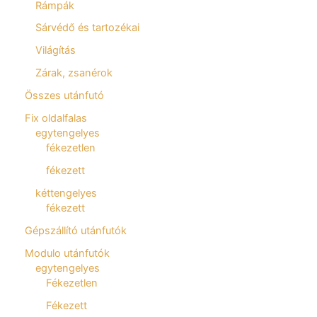
Rámpák
Sárvédő és tartozékai
Világítás
Zárak, zsanérok
Összes utánfutó
Fix oldalfalas
egytengelyes
fékezetlen
fékezett
kéttengelyes
fékezett
Gépszállító utánfutók
Modulo utánfutók
egytengelyes
Fékezetlen
Fékezett