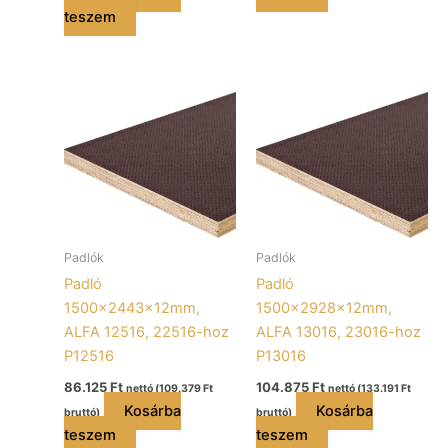
teszem
Padlók
Padlók
Padló
Padló
1500x2443x12mm,
1500x2928x12mm,
ALFA 12516, 22516-hoz
ALFA 13016, 23016-hoz
P12516
P13016
86.125
Ft
104.875
Ft
nettó (
109.379
Ft
nettó (
133.191
Ft
Kosárba
Kosárba
bruttó)
bruttó)
teszem
teszem