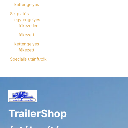
kéttengelyes
Sík platós
egytengelyes
fékezetlen
fékezett
kéttengelyes
fékezett
Speciális utánfutók
TrailerShop