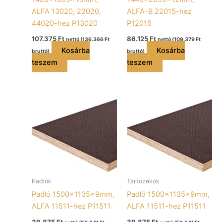
ALFA 13020, 22020,
ALFA-B 22015-hez
44020-hez P13020
P12015
107.375
Ft
86.125
Ft
nettó (
136.366
Ft
nettó (
109.379
Ft
Kosárba
Kosárba
bruttó)
bruttó)
teszem
teszem
Padlók
Tartozékok
Padló 1500x1135x9mm,
Padló 1500x1135x9mm,
ALFA 11511-hez P11511
ALFA 11511-hez P11511
39.875
Ft
39.875
Ft