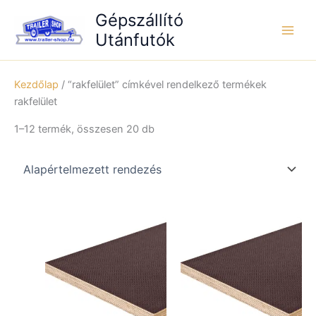
Skip
Gépszállító
to
Utánfutók
content
Kezdőlap
/ “rakfelület” címkével rendelkező termékek
rakfelület
1–12 termék, összesen 20 db