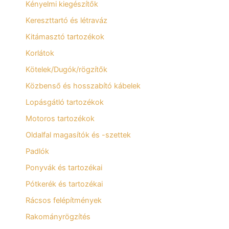
Kényelmi kiegészítők
Kereszttartó és létraváz
Kitámasztó tartozékok
Korlátok
Kötelek/Dugók/rögzítők
Közbenső és hosszabító kábelek
Lopásgátló tartozékok
Motoros tartozékok
Oldalfal magasítók és -szettek
Padlók
Ponyvák és tartozékai
Pótkerék és tartozékai
Rácsos felépítmények
Rakományrögzítés