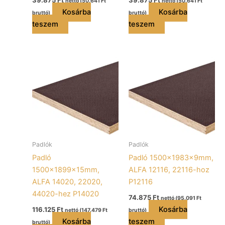
nettó (
50.641
Ft
nettó (
50.641
Ft
Kosárba
Kosárba
bruttó)
bruttó)
teszem
teszem
Padlók
Padlók
Padló
Padló 1500x1983x9mm,
1500x1899x15mm,
ALFA 12116, 22116-hoz
ALFA 14020, 22020,
P12116
44020-hez P14020
74.875
Ft
nettó (
95.091
Ft
Kosárba
116.125
Ft
nettó (
147.479
Ft
bruttó)
Kosárba
teszem
bruttó)