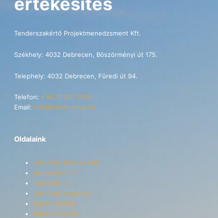
értékesítés
Tenderszakértő Projektmenedzsment Kft.
Székhely: 4032 Debrecen, Böszörményi út 175.
Telephely: 4032 Debrecen, Füredi út 94.
Telefon:
+36 70 621 7696
Email:
info@trailer-shop.hu
Oldalaink
utanfuto-alkatresz.hu
gep-szallito.hu
hajoszallito.hu
utanfuto-berles.hu
trailer-rent.hu
trailer-shop.hu