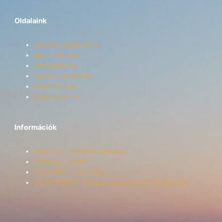
Oldalaink
utanfuto-alkatresz.hu
gep-szallito.hu
hajoszallito.hu
utanfuto-berles.hu
trailer-rent.hu
trailer-shop.hu
Információk
Segítünk! – Vásárlási útmutató
Garancia, Jótállás
SZÁLLÍTÁS – Információk
ÜGYINTÉZÉS – Műszaki vizsga és Kormányhivatal