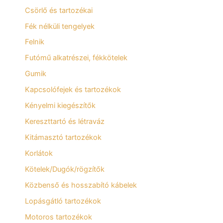
Csörlő és tartozékai
Fék nélküli tengelyek
Felnik
Futómű alkatrészei, fékkötelek
Gumik
Kapcsolófejek és tartozékok
Kényelmi kiegészítők
Kereszttartó és létraváz
Kitámasztó tartozékok
Korlátok
Kötelek/Dugók/rögzítők
Közbenső és hosszabító kábelek
Lopásgátló tartozékok
Motoros tartozékok