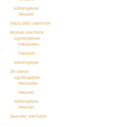
kéttengelyes
fékezett
Gépszállító utánfutók
Modulo utánfutók
egytengelyes
Fékezetlen
Fékezett
kéttengelyes
Sík platós
egytengelyes
fékezetlen
fékezett
kéttengelyes
fékezett
Speciális utánfutók