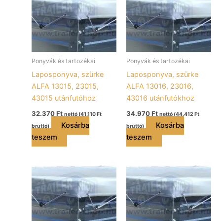
Ponyvák és tartozékai
Ponyvák és tartozékai
Laposponyva, szürke
Laposponyva, szürke
ALFA 13015, 23015,
ALFA 13016, 23016,
43015 utánfutóhoz
43016 utánfutókhoz
32.370
Ft
34.970
Ft
nettó (
41.110
Ft
nettó (
44.412
Ft
Kosárba
Kosárba
bruttó)
bruttó)
teszem
teszem