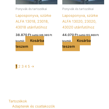
Ponyvák és tartozékai
Ponyvák és tartozékai
Laposponyva, szürke
Laposponyva, szürke
ALFA 13018, 23018,
ALFA 13020, 23020,
43018 utánfutóhoz
43020 utánfutóhoz
38.870
Ft
44.070
Ft
nettó (
49.365
Ft
nettó (
55.969
Ft
Kosárba
Kosárba
bruttó)
bruttó)
teszem
teszem
1
2
3
4
5
→
Tartozékok
Adapterek és csatlakozók