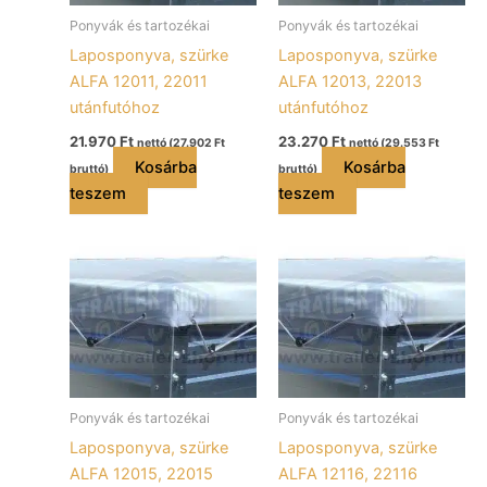
Ponyvák és tartozékai
Ponyvák és tartozékai
Laposponyva, szürke
Laposponyva, szürke
ALFA 12011, 22011
ALFA 12013, 22013
utánfutóhoz
utánfutóhoz
21.970
Ft
23.270
Ft
nettó (
27.902
Ft
nettó (
29.553
Ft
Kosárba
Kosárba
bruttó)
bruttó)
teszem
teszem
Ponyvák és tartozékai
Ponyvák és tartozékai
Laposponyva, szürke
Laposponyva, szürke
ALFA 12015, 22015
ALFA 12116, 22116