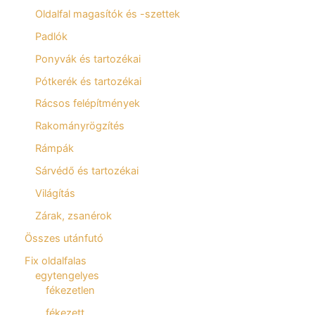
Oldalfal magasítók és -szettek
Padlók
Ponyvák és tartozékai
Pótkerék és tartozékai
Rácsos felépítmények
Rakományrögzítés
Rámpák
Sárvédő és tartozékai
Világítás
Zárak, zsanérok
Összes utánfutó
Fix oldalfalas
egytengelyes
fékezetlen
fékezett