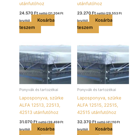
utánfutóhoz
utánfutóhoz
24.570
Ft
23.270
Ft
nettó (
31.204
Ft
nettó (
29.553
Ft
Kosárba
Kosárba
bruttó)
bruttó)
teszem
teszem
Ponyvák és tartozékai
Ponyvák és tartozékai
Laposponyva, szürke
Laposponyva, szürke
ALFA 12513, 22513,
ALFA 12515, 22515,
42513 utánfutóhoz
42515 utánfutóhoz
31.070
Ft
32.370
Ft
nettó (
39.459
Ft
nettó (
41.110
Ft
Kosárba
Kosárba
bruttó)
bruttó)