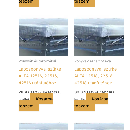
teszem
teszem
Ponyvák és tartozékai
Ponyvák és tartozékai
Laposponyva, szürke
Laposponyva, szürke
ALFA 12516, 22516,
ALFA 12518, 22518,
42516 utánfutóhoz
42518 utánfutóhoz
28.470
Ft
32.370
Ft
nettó (
36.157
Ft
nettó (
41.110
Ft
Kosárba
Kosárba
bruttó)
bruttó)
teszem
teszem