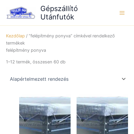
Skip
Gépszállító
to
Utánfutók
content
Kezdőlap
/ “felépítmény ponyva” címkével rendelkező
termékek
felépítmény ponyva
1–12 termék, összesen 60 db