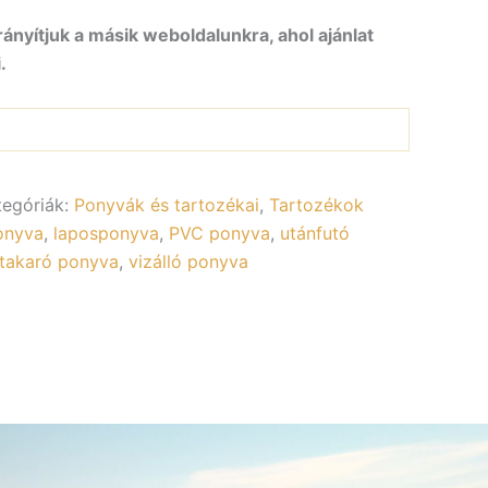
rányítjuk a másik weboldalunkra, ahol ajánlat
.
tegóriák:
Ponyvák és tartozékai
,
Tartozékok
onyva
,
laposponyva
,
PVC ponyva
,
utánfutó
 takaró ponyva
,
vizálló ponyva