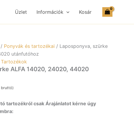
,
0,
Üzlet
Információk
Kosár
0
utóhoz
yiség
/
Ponyvák és tartozékai
/ Laposponyva, szürke
4020 utánfutóhoz
,
Tartozékok
rke ALFA 14020, 24020, 44020
bruttó)
ó tartozékról csak Árajánlatot kérne úgy
ombra: