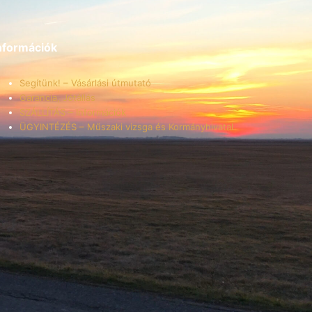
nformációk
Segítünk! – Vásárlási útmutató
Garancia, Jótállás
SZÁLLÍTÁS – Információk
ÜGYINTÉZÉS – Műszaki vizsga és Kormányhivatal