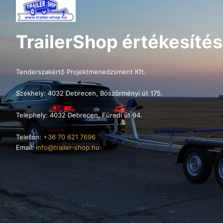
TrailerShop értékesítés
Tenderszakértő Projektmenedzsment Kft.
Székhely: 4032 Debrecen, Böszörményi út 175.
Telephely: 4032 Debrecen, Füredi út 94.
Telefon:
+36 70 621 7696
Email:
info@trailer-shop.hu