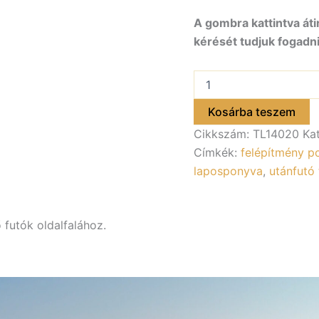
A gombra kattintva áti
kérését tudjuk fogadni
Laposponyva,
szürke
ALFA
Kosárba teszem
14020,
Cikkszám:
TL14020
Ka
24020,
44020
Címkék:
felépítmény p
utánfutóhoz
laposponyva
,
utánfutó
mennyiség
futók oldalfalához.