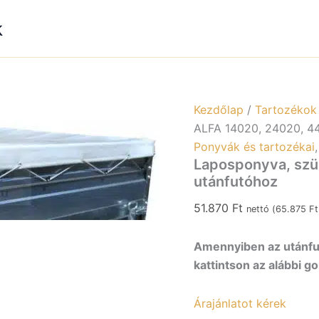
14020
2402
k
4402
utánf
menn
Kezdőlap
/
Tartozékok
ALFA 14020, 24020, 4
Ponyvák és tartozékai
Laposponyva, szü
utánfutóhoz
51.870
Ft
nettó (
65.875
Ft
Amennyiben az utánfut
kattintson az alábbi g
Árajánlatot kérek