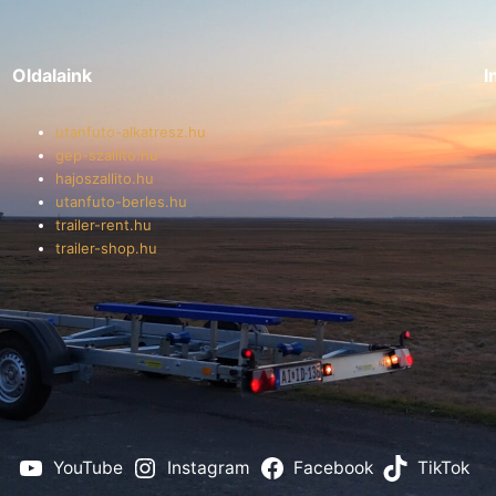
Oldalaink
I
utanfuto-alkatresz.hu
gep-szallito.hu
hajoszallito.hu
utanfuto-berles.hu
trailer-rent.hu
trailer-shop.hu
YouTube
Instagram
Facebook
TikTok