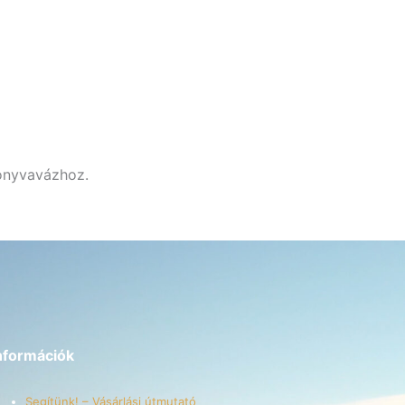
onyvavázhoz.
nformációk
Segítünk! – Vásárlási útmutató