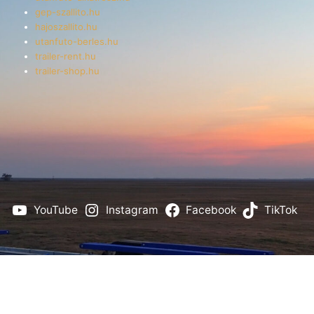
gep-szallito.hu
hajoszallito.hu
utanfuto-berles.hu
trailer-rent.hu
trailer-shop.hu
YouTube
Instagram
Facebook
TikTok