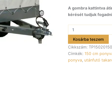
A gombra kattintva áti
kérését tudjuk fogadni
Ponyva
150
cm-
Kosárba teszem
es
Cikkszám:
TP1502015
ALFA
15020AP,
Címkék:
150 cm ponyv
25020AP,
ponyva
,
utánfutó taka
45020AP
utánfutóhoz
mennyiség