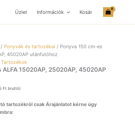
FA
Üzlet
Információk
Kosár
020AP,
020AP,
020AP
nfutóhoz
nnyiség
/
Ponyvák és tartozékai
/ Ponyva 150 cm-es
P, 45020AP utánfutóhoz
,
Tartozékok
s ALFA 15020AP, 25020AP, 45020AP
35
Ft
bruttó)
ó tartozékról csak Árajánlatot kérne úgy
ombra: