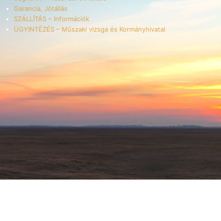
Garancia, Jótállás
SZÁLLÍTÁS – Információk
ÜGYINTÉZÉS – Műszaki vizsga és Kormányhivatal