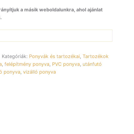
rányítjuk a másik weboldalunkra, ahol ajánlat
.
0
Kategóriák:
Ponyvák és tartozékai
,
Tartozékok
a
,
felépítmény ponyva
,
PVC ponyva
,
utánfutó
ró ponyva
,
vizálló ponyva