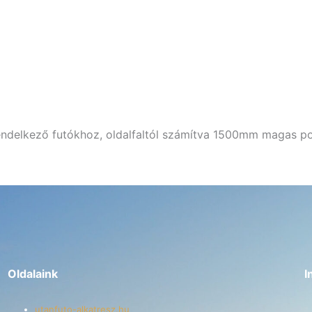
ndelkező futókhoz, oldalfaltól számítva 1500mm magas p
Oldalaink
I
utanfuto-alkatresz.hu