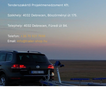
Tenderszakértő Projektmenedzsment Kft.
Székhely: 4032 Debrecen, Böszörményi út 175.
Telephely: 4032 Debrecen, Füredi út 94.
Telefon:
+36 70 621 7696
Email:
info@trailer-shop.hu