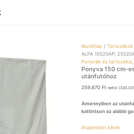
es
AL
k
15
25
45
utá
me
Kezdőlap
/
Tartozékok
ALFA 15020AP, 25020A
Ponyvák és tartozékai
Ponyva 150 cm-e
utánfutóhoz
259.870
Ft
nettó (
330.0
Amennyiben az utánfut
kattintson az alábbi g
Árajánlatot kérek