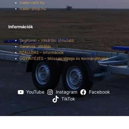
trailer-rent.hu
trailer-shop.hu
Információk
Segítünk! – Vásárlási útmutató
Garancia, Jótállás
SZÁLLÍTÁS – Információk
ÜGYINTÉZÉS – Műszaki vizsga és Kormányhivatal
YouTube
Instagram
Facebook
TikTok