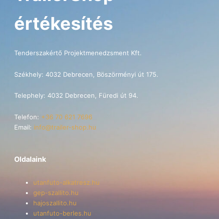
értékesítés
Tenderszakértő Projektmenedzsment Kft.
Székhely: 4032 Debrecen, Böszörményi út 175.
Telephely: 4032 Debrecen, Füredi út 94.
Telefon:
+36 70 621 7696
Email:
info@trailer-shop.hu
Oldalaink
utanfuto-alkatresz.hu
gep-szallito.hu
hajoszallito.hu
utanfuto-berles.hu