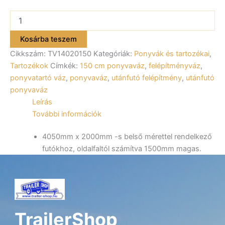
Ponyvaváz
150
cm-
Kosárba teszem
es
Cikkszám:
TV14020150
Kategóriák:
Ponyvák és tartozékai
,
ALFA
14020,
Tartozékok
Címkék:
150 cm ponyvaváz
,
felépítményváz
,
24020,
ponyvatartó váz
,
ponyvaváz
,
utánfutó felépítmény
,
utánfutó
44020
ponyvaváz
utánfutóhoz
Leírás
mennyiség
További információk
4050mm x 2000mm -s belső mérettel rendelkező
futókhoz, oldalfaltól számítva 1500mm magas.
TrailerShop