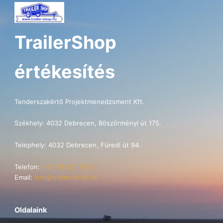
TrailerShop
értékesítés
Tenderszakértő Projektmenedzsment Kft.
Székhely: 4032 Debrecen, Böszörményi út 175.
Telephely: 4032 Debrecen, Füredi út 94.
Telefon:
+36 70 621 7696
Email:
info@trailer-shop.hu
Oldalaink