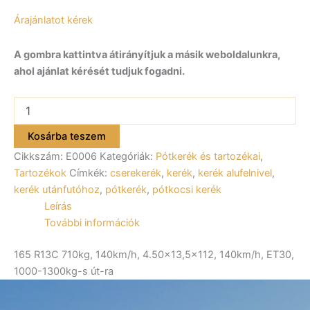
Árajánlatot kérek
A gombra kattintva átirányítjuk a másik weboldalunkra,
ahol ajánlat kérését tudjuk fogadni.
Pótkerék
165
R13C
Kosárba teszem
710kg,
Cikkszám:
E0006
Kategóriák:
Pótkerék és tartozékai
,
140km/h,
4.50×13,5×112,
Tartozékok
Címkék:
cserekerék
,
kerék
,
kerék alufelnivel
,
140km/h,
kerék utánfutóhoz
,
pótkerék
,
pótkocsi kerék
ET30,
Leírás
1000-
További információk
1300kg-
s
165 R13C 710kg, 140km/h, 4.50×13,5×112, 140km/h, ET30,
út-
ra
1000-1300kg-s út-ra
mennyiség