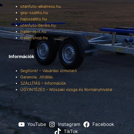
utanfuto-alkatresz.hu
gep-szallito.hu
hajoszallito.hu
utanfuto-berles.hu
trailer-rent.hu
trailer-shop.hu
Információk
Segítünk! – Vásárlási útmutató
Garancia, Jótállás
SZÁLLÍTÁS – Információk
ÜGYINTÉZÉS – Műszaki vizsga és Kormányhivatal
YouTube
Instagram
Facebook
TikTok