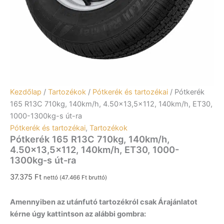
Kezdőlap
/
Tartozékok
/
Pótkerék és tartozékai
/ Pótkerék
165 R13C 710kg, 140km/h, 4.50×13,5×112, 140km/h, ET30,
1000-1300kg-s út-ra
Pótkerék és tartozékai
,
Tartozékok
Pótkerék 165 R13C 710kg, 140km/h,
4.50×13,5×112, 140km/h, ET30, 1000-
1300kg-s út-ra
37.375
Ft
nettó (
47.466
Ft
bruttó)
Amennyiben az utánfutó tartozékról csak Árajánlatot
kérne úgy kattintson az alábbi gombra: