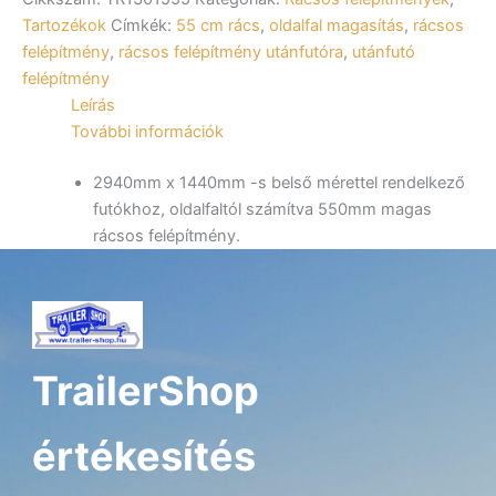
magas
ALFA
Tartozékok
Címkék:
55 cm rács
,
oldalfal magasítás
,
rácsos
13015,
felépítmény
,
rácsos felépítmény utánfutóra
,
utánfutó
23015,
felépítmény
43015
Leírás
utánfutóhoz
További információk
mennyiség
2940mm x 1440mm -s belső mérettel rendelkező
futókhoz, oldalfaltól számítva 550mm magas
rácsos felépítmény.
TrailerShop
értékesítés