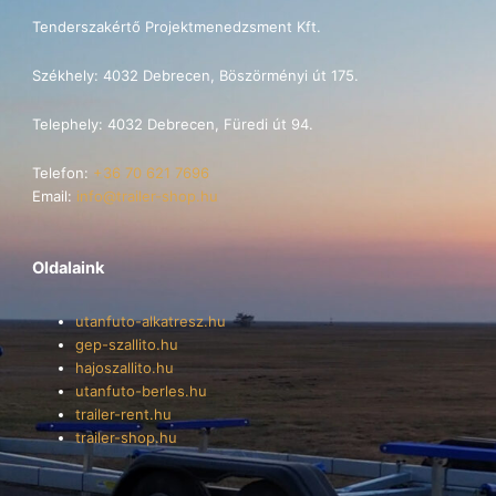
Tenderszakértő Projektmenedzsment Kft.
Székhely: 4032 Debrecen, Böszörményi út 175.
Telephely: 4032 Debrecen, Füredi út 94.
Telefon:
+36 70 621 7696
Email:
info@trailer-shop.hu
Oldalaink
utanfuto-alkatresz.hu
gep-szallito.hu
hajoszallito.hu
utanfuto-berles.hu
trailer-rent.hu
trailer-shop.hu