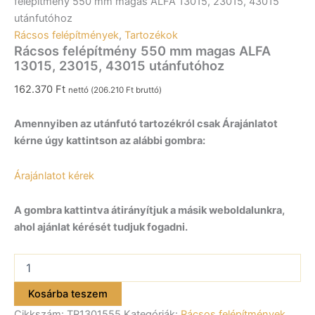
felépítmény 550 mm magas ALFA 13015, 23015, 43015
utánfutóhoz
Rácsos felépítmények
,
Tartozékok
Rácsos felépítmény 550 mm magas ALFA
13015, 23015, 43015 utánfutóhoz
162.370
Ft
nettó (
206.210
Ft
bruttó)
Amennyiben az utánfutó tartozékról csak Árajánlatot
kérne úgy kattintson az alábbi gombra:
Árajánlatot kérek
A gombra kattintva átirányítjuk a másik weboldalunkra,
ahol ajánlat kérését tudjuk fogadni.
Rácsos
felépítmény
550
Kosárba teszem
mm
Cikkszám:
TR1301555
Kategóriák:
Rácsos felépítmények
,