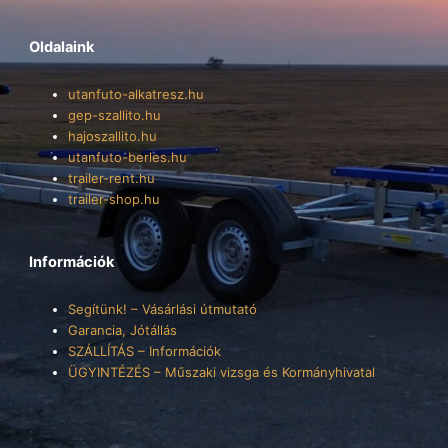
Oldalaink
utanfuto-alkatresz.hu
gep-szallito.hu
hajoszallito.hu
utanfuto-berles.hu
trailer-rent.hu
trailer-shop.hu
Információk
Segítünk! – Vásárlási útmutató
Garancia, Jótállás
SZÁLLÍTÁS – Információk
ÜGYINTÉZÉS – Műszaki vizsga és Kormányhivatal