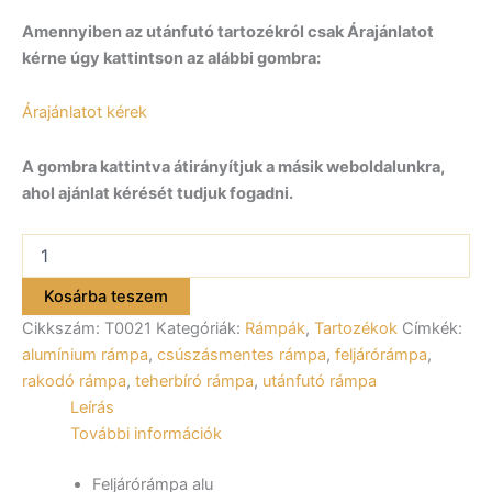
Amennyiben az utánfutó tartozékról csak Árajánlatot
kérne úgy kattintson az alábbi gombra:
Árajánlatot kérek
A gombra kattintva átirányítjuk a másik weboldalunkra,
ahol ajánlat kérését tudjuk fogadni.
Feljárórámpa,
alu,
1
Kosárba teszem
pár
Cikkszám:
T0021
Kategóriák:
Rámpák
,
Tartozékok
Címkék:
2,5
m,
alumínium rámpa
,
csúszásmentes rámpa
,
feljárórámpa
,
2000kg/pár,
rakodó rámpa
,
teherbíró rámpa
,
utánfutó rámpa
260mm
Leírás
széles
További információk
T0021
mennyiség
Feljárórámpa alu