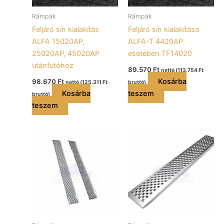
Rámpák
Rámpák
Feljáró sín kialakítás
Feljáró sín kialakítása
ALFA 15020AP,
ALFA-T 4420AP
25020AP, 45020AP
esetében TF14020
utánfutóhoz
89.570
Ft
nettó (
113.754
Ft
Kosárba
98.670
Ft
nettó (
125.311
Ft
bruttó)
Kosárba
teszem
bruttó)
teszem