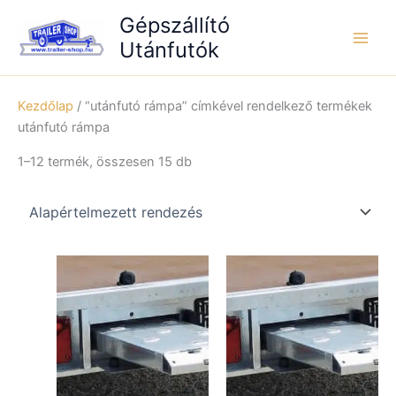
Skip
Gépszállító
to
Utánfutók
content
Kezdőlap
/ “utánfutó rámpa” címkével rendelkező termékek
utánfutó rámpa
1–12 termék, összesen 15 db