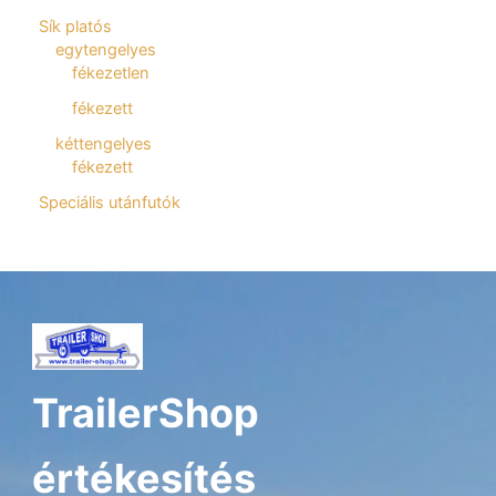
Sík platós
egytengelyes
fékezetlen
fékezett
kéttengelyes
fékezett
Speciális utánfutók
TrailerShop
értékesítés