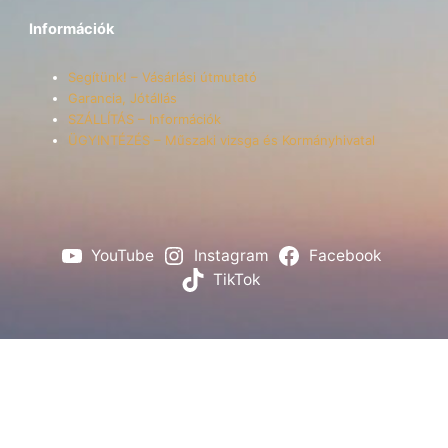
Információk
Segítünk! – Vásárlási útmutató
Garancia, Jótállás
SZÁLLÍTÁS – Információk
ÜGYINTÉZÉS – Műszaki vizsga és Kormányhivatal
YouTube
Instagram
Facebook
TikTok