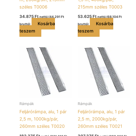
széles T0006
215mm széles T0003
34.875
Ft
53.625
Ft
nettó (
44.291
Ft
nettó (
68.104
Ft
Kosárba
Kosárba
bruttó)
bruttó)
teszem
teszem
Rámpák
Rámpák
Feljárórámpa, alu, 1 pár
Feljárórámpa, alu, 1 pár
2,5 m, 1000kg/pár,
2,5 m, 2000kg/pár,
260mm széles T0020
260mm széles T0021
182.375
Ft
307.375
Ft