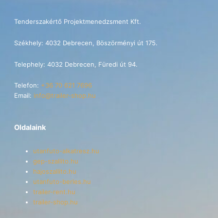
Tenderszakértő Projektmenedzsment Kft.
Székhely: 4032 Debrecen, Böszörményi út 175.
Telephely: 4032 Debrecen, Füredi út 94.
Telefon:
+36 70 621 7696
Email:
info@trailer-shop.hu
Oldalaink
utanfuto-alkatresz.hu
gep-szallito.hu
hajoszallito.hu
utanfuto-berles.hu
trailer-rent.hu
trailer-shop.hu