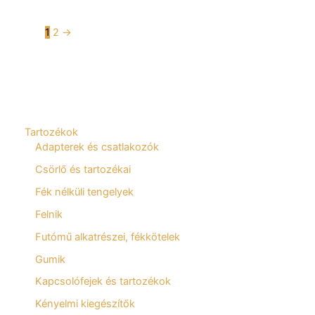
1
2
→
Tartozékok
Adapterek és csatlakozók
Csörlő és tartozékai
Fék nélküli tengelyek
Felnik
Futómű alkatrészei, fékkötelek
Gumik
Kapcsolófejek és tartozékok
Kényelmi kiegészítők