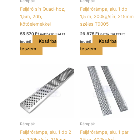
Rámpák
Rámpák
Feljáró sín Quad-hoz,
Feljárórámpa, alu, 1 db
1,5m, 2db,
1,5 m, 200kg/sín, 215mm
kötőelemekkel
széles T0005
55.570
Ft
26.875
Ft
nettó (
70.574
Ft
nettó (
34.131
Ft
Kosárba
Kosárba
bruttó)
bruttó)
teszem
teszem
Rámpák
Rámpák
Feljárórámpa, alu, 1 db 2
Feljárórámpa, alu, 1 pár
m, 200kg/sín, 215mm
1,5 m, 400kg/pár,