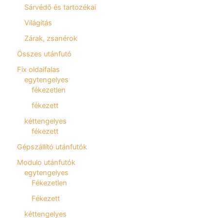
Sárvédő és tartozékai
Világítás
Zárak, zsanérok
Összes utánfutó
Fix oldalfalas
egytengelyes
fékezetlen
fékezett
kéttengelyes
fékezett
Gépszállító utánfutók
Modulo utánfutók
egytengelyes
Fékezetlen
Fékezett
kéttengelyes