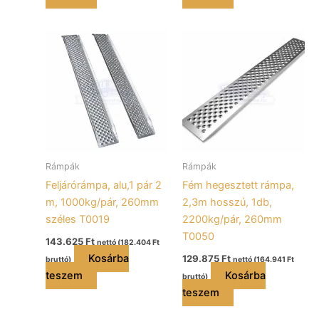
Rámpák
Rámpák
Feljárórámpa, alu,1 pár 2
Fém hegesztett rámpa,
m, 1000kg/pár, 260mm
2,3m hosszú, 1db,
széles T0019
2200kg/pár, 260mm
T0050
143.625
Ft
nettó (
182.404
Ft
Kosárba
129.875
Ft
bruttó)
nettó (
164.941
Ft
teszem
Kosárba
bruttó)
teszem