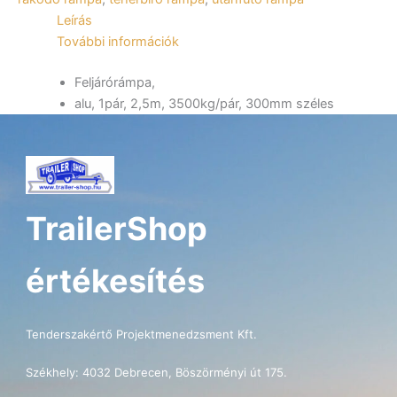
300mm
Leírás
széles
További információk
T0027
mennyiség
Feljárórámpa,
alu, 1pár, 2,5m, 3500kg/pár, 300mm széles
TrailerShop
értékesítés
Tenderszakértő Projektmenedzsment Kft.
Székhely: 4032 Debrecen, Böszörményi út 175.