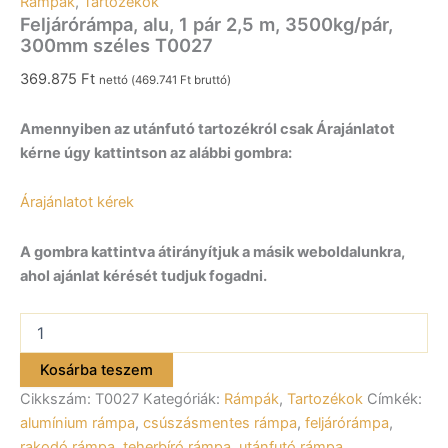
Rámpák
,
Tartozékok
Feljárórámpa, alu, 1 pár 2,5 m, 3500kg/pár,
300mm széles T0027
369.875
Ft
nettó (
469.741
Ft
bruttó)
Amennyiben az utánfutó tartozékról csak Árajánlatot
kérne úgy kattintson az alábbi gombra:
Árajánlatot kérek
A gombra kattintva átirányítjuk a másik weboldalunkra,
ahol ajánlat kérését tudjuk fogadni.
Feljárórámpa,
alu,
1
Kosárba teszem
pár
Cikkszám:
T0027
Kategóriák:
Rámpák
,
Tartozékok
Címkék:
2,5
m,
alumínium rámpa
,
csúszásmentes rámpa
,
feljárórámpa
,
3500kg/pár,
rakodó rámpa
,
teherbíró rámpa
,
utánfutó rámpa