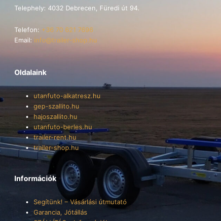
Telephely: 4032 Debrecen, Füredi út 94.
Telefon:
+36 70 621 7696
Email:
info@trailer-shop.hu
Oldalaink
utanfuto-alkatresz.hu
gep-szallito.hu
hajoszallito.hu
utanfuto-berles.hu
trailer-rent.hu
trailer-shop.hu
Információk
Segítünk! – Vásárlási útmutató
Garancia, Jótállás