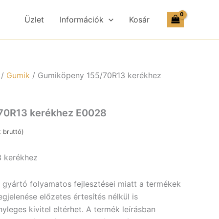
Üzlet
Információk
Kosár
/
Gumik
/ Gumiköpeny 155/70R13 kerékhez
70R13 kerékhez E0028
t
bruttó)
 kerékhez
a gyártó folyamatos fejlesztései miatt a termékek
jelenése előzetes értesítés nélkül is
yleges kivitel eltérhet. A termék leírásban