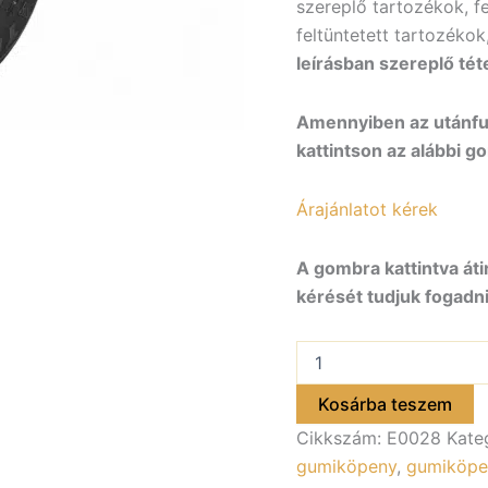
szereplő tartozékok, f
feltüntetett tartozékok
leírásban szereplő tét
Amennyiben az utánfut
kattintson az alábbi g
Árajánlatot kérek
A gombra kattintva áti
kérését tudjuk fogadni
Gumiköpeny
155/70R13
kerékhez
Kosárba teszem
E0028
Cikkszám:
E0028
Kate
mennyiség
gumiköpeny
,
gumiköpe