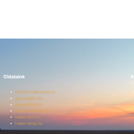
Oldalaink
I
utanfuto-alkatresz.hu
gep-szallito.hu
hajoszallito.hu
utanfuto-berles.hu
trailer-rent.hu
trailer-shop.hu