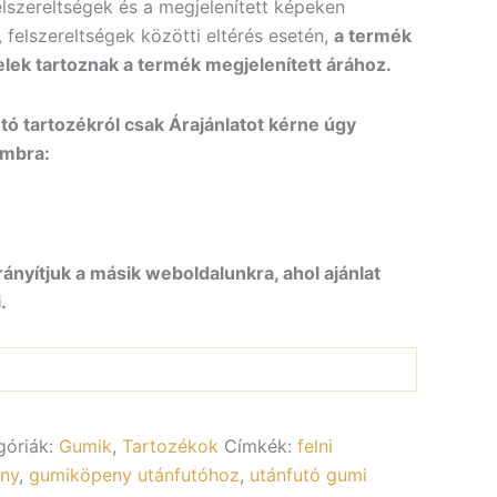
elszereltségek és a megjelenített képeken
, felszereltségek közötti eltérés esetén,
a termék
elek tartoznak a termék megjelenített árához.
ó tartozékról csak Árajánlatot kérne úgy
ombra:
rányítjuk a másik weboldalunkra, ahol ajánlat
.
góriák:
Gumik
,
Tartozékok
Címkék:
felni
ny
,
gumiköpeny utánfutóhoz
,
utánfutó gumi