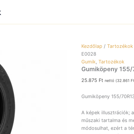
E0028
k
mennyiség
Kezdőlap
/
Tartozékok
E0028
Gumik
,
Tartozékok
Gumiköpeny 155/
25.875
Ft
nettó (
32.861
F
Gumiköpeny 155/70R13
A képek illusztrációk; 
műszaki tartalma és meg
módosulhat, ezért a tén