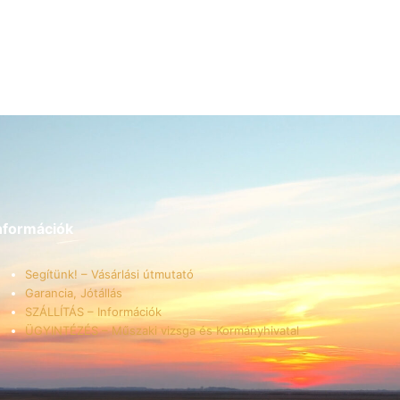
nformációk
Segítünk! – Vásárlási útmutató
Garancia, Jótállás
SZÁLLÍTÁS – Információk
ÜGYINTÉZÉS – Műszaki vizsga és Kormányhivatal