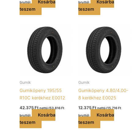
Kosárba
Kosárba
bruttó)
bruttó)
teszem
teszem
Gumik
Gumik
Gumiköpeny 195/55
Gumiköpeny 4.80/4.00-
R10C kerékhez E0012
8 kerékhez E0025
42.375
Ft
12.375
Ft
nettó (
53.816
Ft
nettó (
15.716
Ft
Kosárba
Kosárba
bruttó)
bruttó)
teszem
teszem