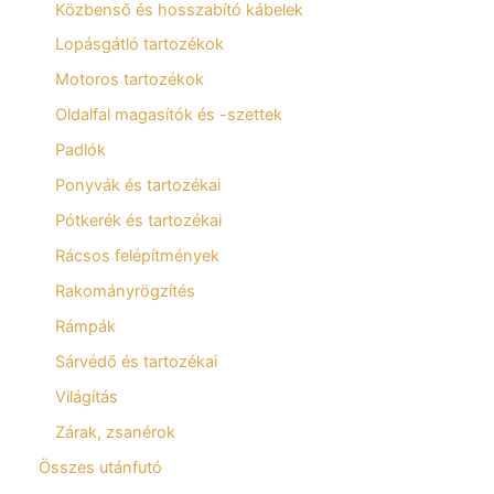
Közbenső és hosszabító kábelek
Lopásgátló tartozékok
Motoros tartozékok
Oldalfal magasítók és -szettek
Padlók
Ponyvák és tartozékai
Pótkerék és tartozékai
Rácsos felépítmények
Rakományrögzítés
Rámpák
Sárvédő és tartozékai
Világítás
Zárak, zsanérok
Összes utánfutó