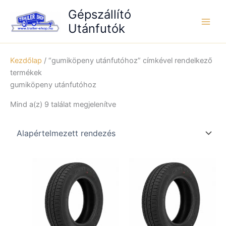
Skip
Gépszállító
to
Utánfutók
content
Kezdőlap
/ “gumiköpeny utánfutóhoz” címkével rendelkező
termékek
gumiköpeny utánfutóhoz
Mind a(z) 9 találat megjelenítve