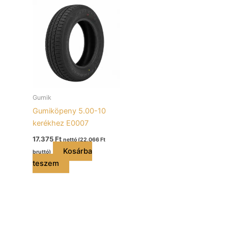
Gumik
Gumiköpeny 5.00-10
kerékhez E0007
17.375
Ft
nettó (
22.066
Ft
Kosárba
bruttó)
teszem