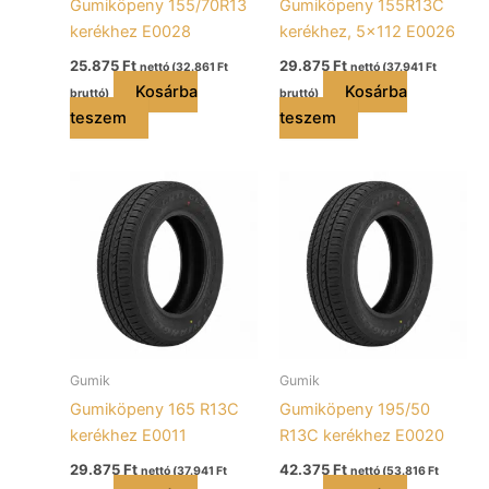
Gumiköpeny 155/70R13
Gumiköpeny 155R13C
kerékhez E0028
kerékhez, 5×112 E0026
25.875
Ft
29.875
Ft
nettó (
32.861
Ft
nettó (
37.941
Ft
Kosárba
Kosárba
bruttó)
bruttó)
teszem
teszem
Gumik
Gumik
Gumiköpeny 165 R13C
Gumiköpeny 195/50
kerékhez E0011
R13C kerékhez E0020
29.875
Ft
42.375
Ft
nettó (
37.941
Ft
nettó (
53.816
Ft