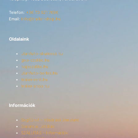
Telefon:
+36 70 621 7696
Email:
info@trailer-shop.hu
Oldalaink
utanfuto-alkatresz.hu
gep-szallito.hu
hajoszallito.hu
utanfuto-berles.hu
trailer-rent.hu
trailer-shop.hu
Információk
Segítünk! – Vásárlási útmutató
Garancia, Jótállás
SZÁLLÍTÁS – Információk