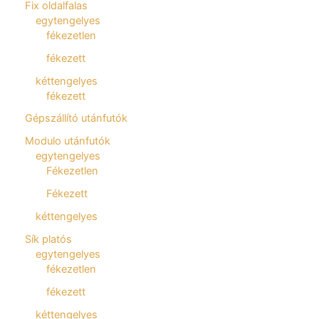
Fix oldalfalas
egytengelyes
fékezetlen
fékezett
kéttengelyes
fékezett
Gépszállító utánfutók
Modulo utánfutók
egytengelyes
Fékezetlen
Fékezett
kéttengelyes
Sík platós
egytengelyes
fékezetlen
fékezett
kéttengelyes