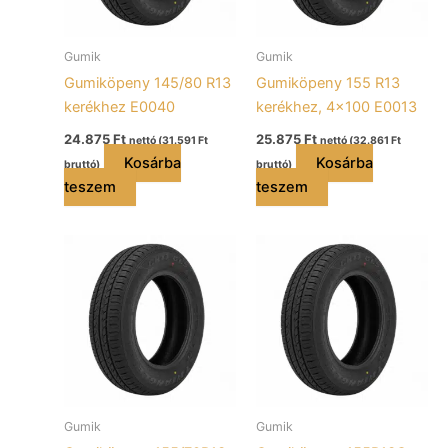
Gumik
Gumik
Gumiköpeny 145/80 R13
Gumiköpeny 155 R13
kerékhez E0040
kerékhez, 4×100 E0013
24.875
Ft
25.875
Ft
nettó (
31.591
Ft
nettó (
32.861
Ft
Kosárba
Kosárba
bruttó)
bruttó)
teszem
teszem
Gumik
Gumik