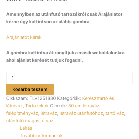
Amennyiben az utánfutó tartozékról csak Árajánlatot
kérne úgy kattintson az alábbi gombra:
Árajánlatot kérek
A gombra kattintva átirányítjuk a másik weboldalunkra,
ahol ajánlat kérését tudjuk fogadni.
Létraváz
80
cm
Kosárba teszem
magas
Cikkszám:
TLV1251880
Kategóriák:
Kereszttartó és
ALFA
12518,
létraváz
,
Tartozékok
Címkék:
80 cm létraváz
,
22518,
felépítményváz
,
létraváz
,
létraváz utánfutóhoz
,
tartó váz
,
42518
utánfutó magasító váz
utánfutóhoz
Leírás
mennyiség
További információk