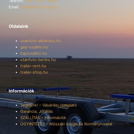
Telefon:
+36 70 621 7696
Email:
info@trailer-shop.hu
Oldalaink
utanfuto-alkatresz.hu
gep-szallito.hu
hajoszallito.hu
utanfuto-berles.hu
trailer-rent.hu
trailer-shop.hu
Információk
Segítünk! – Vásárlási útmutató
Garancia, Jótállás
SZÁLLÍTÁS – Információk
ÜGYINTÉZÉS – Műszaki vizsga és Kormányhivatal