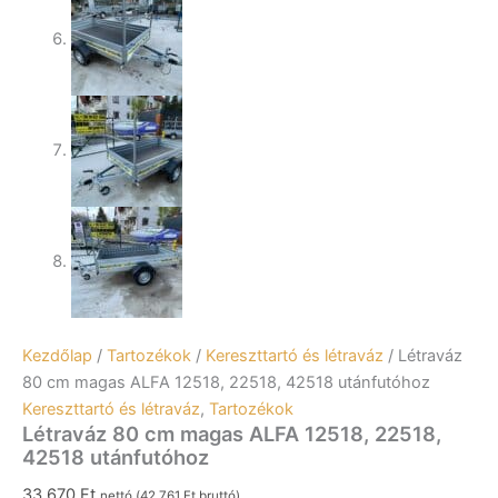
Kezdőlap
/
Tartozékok
/
Kereszttartó és létraváz
/ Létraváz
80 cm magas ALFA 12518, 22518, 42518 utánfutóhoz
Kereszttartó és létraváz
,
Tartozékok
Létraváz 80 cm magas ALFA 12518, 22518,
42518 utánfutóhoz
33.670
Ft
nettó (
42.761
Ft
bruttó)