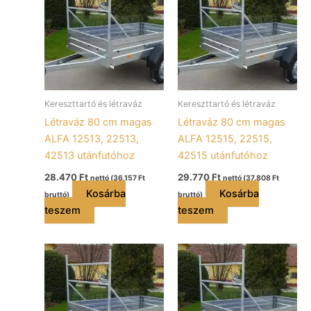
Kereszttartó és létraváz
Kereszttartó és létraváz
Létraváz 80 cm magas
Létraváz 80 cm magas
ALFA 12513, 22513,
ALFA 12515, 22515,
42513 utánfutóhoz
42515 utánfutóhoz
28.470
Ft
29.770
Ft
nettó (
36.157
Ft
nettó (
37.808
Ft
Kosárba
Kosárba
bruttó)
bruttó)
teszem
teszem