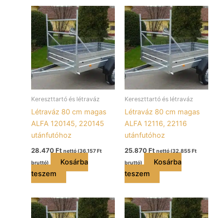
Kereszttartó és létraváz
Kereszttartó és létraváz
Létraváz 80 cm magas
Létraváz 80 cm magas
ALFA 120145, 220145
ALFA 12116, 22116
utánfutóhoz
utánfutóhoz
28.470
Ft
25.870
Ft
nettó (
36.157
Ft
nettó (
32.855
Ft
Kosárba
Kosárba
bruttó)
bruttó)
teszem
teszem