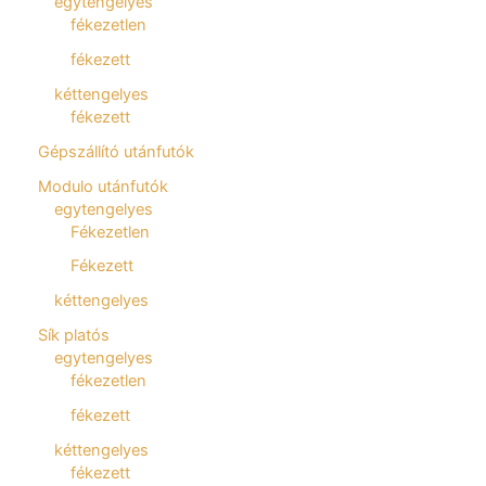
egytengelyes
fékezetlen
fékezett
kéttengelyes
fékezett
Gépszállító utánfutók
Modulo utánfutók
egytengelyes
Fékezetlen
Fékezett
kéttengelyes
Sík platós
egytengelyes
fékezetlen
fékezett
kéttengelyes
fékezett