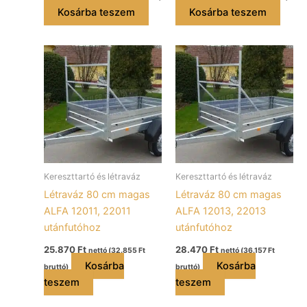
Kosárba teszem
Kosárba teszem
Kereszttartó és létraváz
Kereszttartó és létraváz
Létraváz 80 cm magas
Létraváz 80 cm magas
ALFA 12011, 22011
ALFA 12013, 22013
utánfutóhoz
utánfutóhoz
25.870
Ft
28.470
Ft
nettó (
32.855
Ft
nettó (
36.157
Ft
Kosárba
Kosárba
bruttó)
bruttó)
teszem
teszem