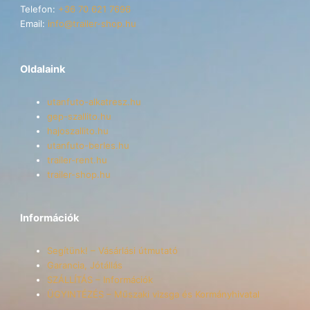
Telefon:
+36 70 621 7696
Email:
info@trailer-shop.hu
Oldalaink
utanfuto-alkatresz.hu
gep-szallito.hu
hajoszallito.hu
utanfuto-berles.hu
trailer-rent.hu
trailer-shop.hu
Információk
Segítünk! – Vásárlási útmutató
Garancia, Jótállás
SZÁLLÍTÁS – Információk
ÜGYINTÉZÉS – Műszaki vizsga és Kormányhivatal