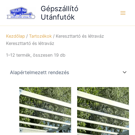
Skip
Gépszállító
to
Utánfutók
content
Kezdőlap
/
Tartozékok
/ Kereszttartó és létraváz
Kereszttartó és létraváz
1–12 termék, összesen 19 db