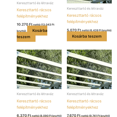
Kereszttartó és létraváz
Kereszttartó és létraváz
Kereszttartó rácsos
Kereszttartó rácsos
felépítményekhez
felépítményekhez
10.270
Ft
nettó (
13.043
Ft
5.070
Ft
Kosárba
nettó (
6.439
Ft
bruttó)
bruttó)
Kosárba teszem
teszem
Kereszttartó és létraváz
Kereszttartó és létraváz
Kereszttartó rácsos
Kereszttartó rácsos
felépítményekhez
felépítményekhez
6.370
Ft
7.670
Ft
nettó (
8.090
Ft
bruttó)
nettó (
9.741
Ft
bruttó)