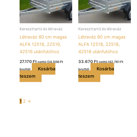
Kereszttartó és létraváz
Kereszttartó és létraváz
Létraváz 80 cm magas
Létraváz 80 cm magas
ALFA 12516, 22516,
ALFA 12518, 22518,
42516 utánfutóhoz
42518 utánfutóhoz
27.170
Ft
33.670
Ft
nettó (
34.506
Ft
nettó (
42.761
Ft
Kosárba
Kosárba
bruttó)
bruttó)
teszem
teszem
1
2
→