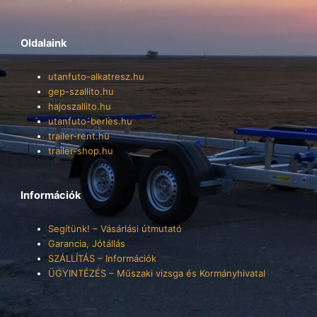
Oldalaink
utanfuto-alkatresz.hu
gep-szallito.hu
hajoszallito.hu
utanfuto-berles.hu
trailer-rent.hu
trailer-shop.hu
Információk
Segítünk! – Vásárlási útmutató
Garancia, Jótállás
SZÁLLÍTÁS – Információk
ÜGYINTÉZÉS – Műszaki vizsga és Kormányhivatal