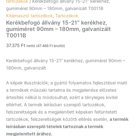
tartozékok
/ Kerékbefogó állvány 15-21″ kerékhez,
gumiméret 90mm – 180mm, galvanizált T0011B
Kitámasztó tartozékok
,
Tartozékok
Kerékbefogó állvány 15-21″ kerékhez,
gumiméret 90mm – 180mm, galvanizált
T0011B
37.375
Ft
nettó (
47.466
Ft
bruttó)
Kerékbefogó állvány 15-21″ kerékhez, gumiméret 90mm –
180mm, galvanizált
A képek illusztrációk; a gyártó folyamatos fejlesztései miatt
a termékek műszaki tartalma és megjelenése előzetes
értesítés nélkül is módosulhat, ezért a tényleges kivitel
eltérhet. A termék leírásban szereplő tartozékok,
felszereltségek és a megjelenített képeken feltüntetett
tartozékok, felszereltségek közötti eltérés esetén,
a termék
leírásban szereplő tételek tartoznak a termék
megjelenített árához.