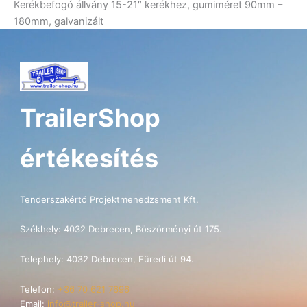
Kerékbefogó állvány 15-21″ kerékhez, gumiméret 90mm –
mennyiség
180mm, galvanizált
TrailerShop
értékesítés
Tenderszakértő Projektmenedzsment Kft.
Székhely: 4032 Debrecen, Böszörményi út 175.
Telephely: 4032 Debrecen, Füredi út 94.
Telefon:
+36 70 621 7696
Email:
info@trailer-shop.hu