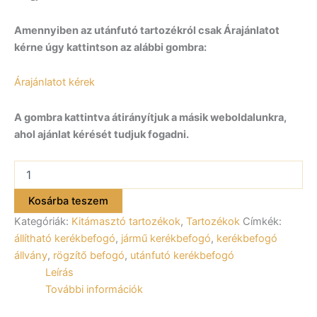
Amennyiben az utánfutó tartozékról csak Árajánlatot
kérne úgy kattintson az alábbi gombra:
Árajánlatot kérek
A gombra kattintva átirányítjuk a másik weboldalunkra,
ahol ajánlat kérését tudjuk fogadni.
Kerékbefogó
állvány
15-
Kosárba teszem
21″
Kategóriák:
Kitámasztó tartozékok
,
Tartozékok
Címkék:
kerékhez,
gumiméret
állítható kerékbefogó
,
jármű kerékbefogó
,
kerékbefogó
90mm
állvány
,
rögzítő befogó
,
utánfutó kerékbefogó
–
Leírás
180mm,
További információk
galvanizált
T0011B