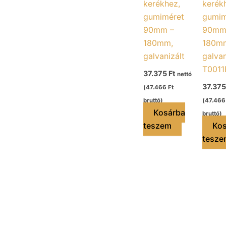
kerékhez,
kerék
gumiméret
gumim
90mm –
90mm
180mm,
180m
galvanizált
galvan
T0011
37.375
Ft
nettó
37.37
(
47.466
Ft
bruttó)
(
47.46
Kosárba
bruttó)
teszem
Kos
tesze