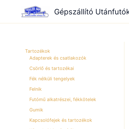
Skip
Gépszállító Utánfutó
to
content
Tartozékok
Adapterek és csatlakozók
Csörlő és tartozékai
Fék nélküli tengelyek
Felnik
Futómű alkatrészei, fékkötelek
Gumik
Kapcsolófejek és tartozékok