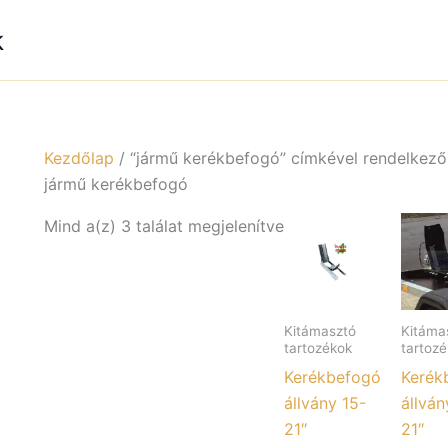
k
Kezdőlap
/ “jármű kerékbefogó” címkével rendelkez
jármű kerékbefogó
Mind a(z) 3 találat megjelenítve
Kitámasztó
Kitáma
tartozékok
tartoz
Kerékbefogó
Kerék
állvány 15-
állván
21″
21″