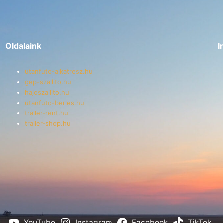
Oldalaink
I
utanfuto-alkatresz.hu
gep-szallito.hu
hajoszallito.hu
utanfuto-berles.hu
trailer-rent.hu
trailer-shop.hu
YouTube
Instagram
Facebook
TikTok