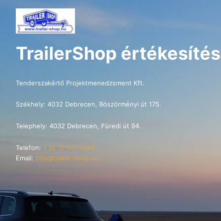
TrailerShop értékesítés
Tenderszakértő Projektmenedzsment Kft.
Székhely: 4032 Debrecen, Böszörményi út 175.
Telephely: 4032 Debrecen, Füredi út 94.
Telefon:
+36 70 621 7696
Email:
info@trailer-shop.hu