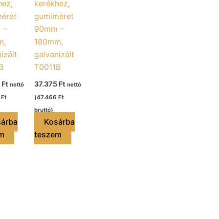
hez,
kerékhez,
éret
gumiméret
 –
90mm –
m,
180mm,
izált
galvanizált
B
T0011B
5
Ft
37.375
Ft
nettó
nettó
6
Ft
(
47.466
Ft
bruttó)
árba
Kosárba
m
teszem