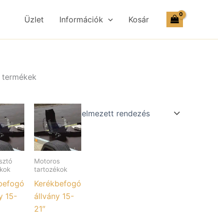
Üzlet
Információk
Kosár
ő termékek
sztó
Motoros
ékok
tartozékok
befogó
Kerékbefogó
y 15-
állvány 15-
21″