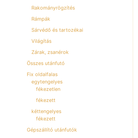
Rakományrögzítés
Rámpák
Sárvédő és tartozékai
Világítás
Zárak, zsanérok
Összes utánfutó
Fix oldalfalas
egytengelyes
fékezetlen
fékezett
kéttengelyes
fékezett
Gépszállító utánfutók