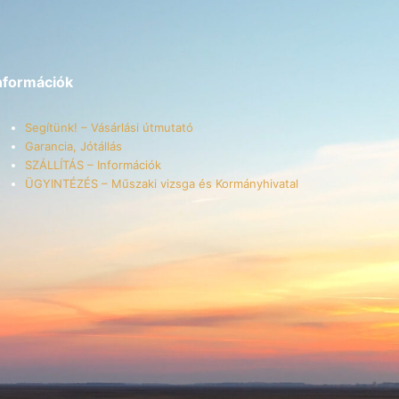
nformációk
Segítünk! – Vásárlási útmutató
Garancia, Jótállás
SZÁLLÍTÁS – Információk
ÜGYINTÉZÉS – Műszaki vizsga és Kormányhivatal