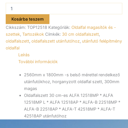
Oldalfalszett
30
cm-
Kosárba teszem
es
Cikkszám:
TOP12518
Kategóriák:
Oldalfal magasítók és -
ALFA
12518MP
szettek
,
Tartozékok
Címkék:
30 cm oldalfalszett
,
*
oldalfalszett
,
oldalfalszett utánfutóhoz
,
utánfutó felépítmény
ALFA
oldalfal
12518MP
Leírás
L
További információk
*
ALFA
12518AP
2560mm x 1800mm -s belső mérettel rendelkező
*
utánfutókhoz, horganyzott oldalfal szett, 300mm
ALFA-
magas
B
Oldalfalszett 30 cm-es ALFA 12518MP * ALFA
22518MP
12518MP L * ALFA 12518AP * ALFA-B 22518MP *
*
ALFA-
ALFA-B 22518AP * ALFA-T 42518MP * ALFA-T
B
42518AP utánfutóhoz
22518AP
*