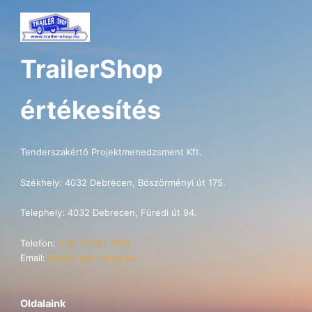
ALFA-
T
42518MP
*
TrailerShop
ALFA-
T
42518AP
értékesítés
utánfutóhoz
mennyiség
Tenderszakértő Projektmenedzsment Kft.
Székhely: 4032 Debrecen, Böszörményi út 175.
Telephely: 4032 Debrecen, Füredi út 94.
Telefon:
+36 70 621 7696
Email:
info@trailer-shop.hu
Oldalaink