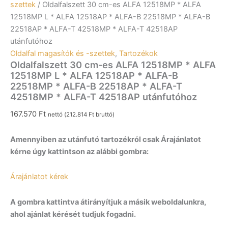
szettek
/ Oldalfalszett 30 cm-es ALFA 12518MP * ALFA
12518MP L * ALFA 12518AP * ALFA-B 22518MP * ALFA-B
22518AP * ALFA-T 42518MP * ALFA-T 42518AP
utánfutóhoz
Oldalfal magasítók és -szettek
,
Tartozékok
Oldalfalszett 30 cm-es ALFA 12518MP * ALFA
12518MP L * ALFA 12518AP * ALFA-B
22518MP * ALFA-B 22518AP * ALFA-T
42518MP * ALFA-T 42518AP utánfutóhoz
167.570
Ft
nettó (
212.814
Ft
bruttó)
Amennyiben az utánfutó tartozékról csak Árajánlatot
kérne úgy kattintson az alábbi gombra:
Árajánlatot kérek
A gombra kattintva átirányítjuk a másik weboldalunkra,
ahol ajánlat kérését tudjuk fogadni.