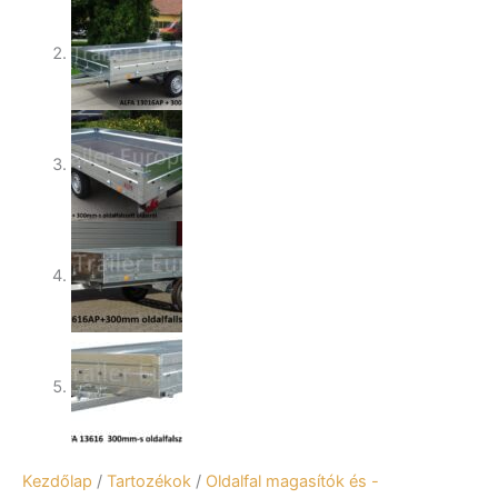
*
ALFA-
T
42518AP
utánfutóhoz
mennyiség
Kezdőlap
/
Tartozékok
/
Oldalfal magasítók és -