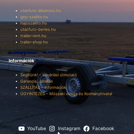
utanfuto-alkatresz.hu
gep-szallito.hu
hajoszallito.hu
utanfuto-berles.hu
trailer-rent.hu
trailer-shop.hu
Információk
Segítünk! – Vásárlási útmutató
Garancia, Jótállás
SZÁLLÍTÁS – Információk
ÜGYINTÉZÉS – Műszaki vizsga és Kormányhivatal
YouTube
Instagram
Facebook