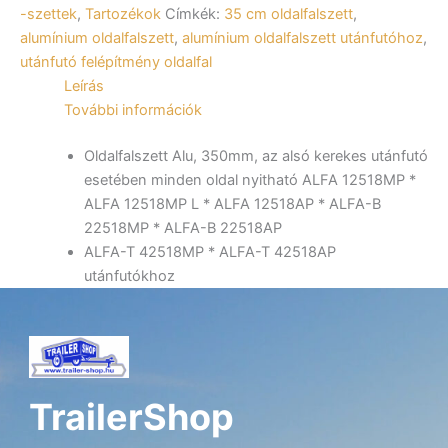
kerekes
-szettek
,
Tartozékok
Címkék:
35 cm oldalfalszett
,
utánfutó
alumínium oldalfalszett
,
alumínium oldalfalszett utánfutóhoz
,
esetében
utánfutó felépítmény oldalfal
minden
Leírás
oldal
További információk
nyitható
ALFA
12518MP
Oldalfalszett Alu, 350mm, az alsó kerekes utánfutó
*
esetében minden oldal nyitható ALFA 12518MP *
ALFA
ALFA 12518MP L * ALFA 12518AP * ALFA-B
12518MP
22518MP * ALFA-B 22518AP
L
ALFA-T 42518MP * ALFA-T 42518AP
*
ALFA
utánfutókhoz
12518AP
*
ALFA-
B
22518MP
*
TrailerShop
ALFA-
B