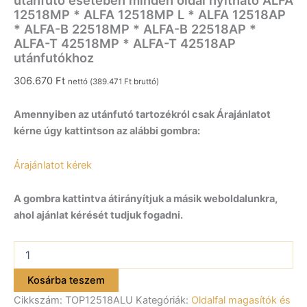
ALFA-
12518MP * ALFA 12518MP L * ALFA 12518AP
B
* ALFA-B 22518MP * ALFA-B 22518AP *
22518AP
ALFA-T 42518MP * ALFA-T 42518AP
*
utánfutókhoz
ALFA-
T
306.670
Ft
nettó (
389.471
Ft
bruttó)
42518MP
*
Amennyiben az utánfutó tartozékról csak Árajánlatot
ALFA-
T
kérne úgy kattintson az alábbi gombra:
42518AP
utánfutókhoz
Árajánlatot kérek
mennyiség
A gombra kattintva átirányítjuk a másik weboldalunkra,
ahol ajánlat kérését tudjuk fogadni.
Oldalfalszett
Alu,
350mm,
Kosárba teszem
az
Cikkszám:
TOP12518ALU
Kategóriák:
Oldalfal magasítók és
alsó