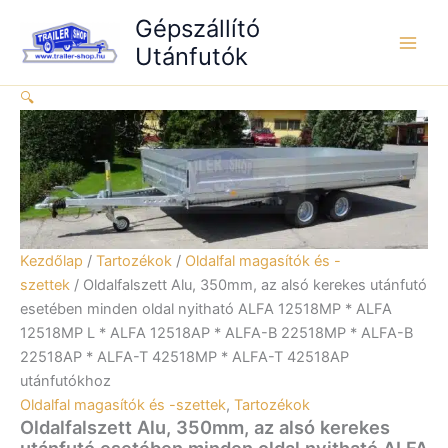
Skip
az
Gépszállító
to
alsó
Utánfutók
content
kerekes
utánfutó
🔍
esetében
minden
oldal
nyitható
ALFA
12518MP
*
ALFA
12518MP
Kezdőlap
/
Tartozékok
/
Oldalfal magasítók és -
L
szettek
/ Oldalfalszett Alu, 350mm, az alsó kerekes utánfutó
*
esetében minden oldal nyitható ALFA 12518MP * ALFA
ALFA
12518MP L * ALFA 12518AP * ALFA-B 22518MP * ALFA-B
12518AP
22518AP * ALFA-T 42518MP * ALFA-T 42518AP
*
ALFA-
utánfutókhoz
B
Oldalfal magasítók és -szettek
,
Tartozékok
22518MP
Oldalfalszett Alu, 350mm, az alsó kerekes
*
utánfutó esetében minden oldal nyitható ALFA