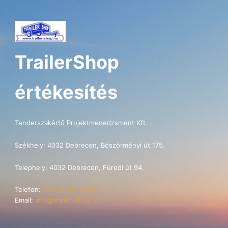
TrailerShop
értékesítés
Tenderszakértő Projektmenedzsment Kft.
Székhely: 4032 Debrecen, Böszörményi út 175.
Telephely: 4032 Debrecen, Füredi út 94.
Telefon:
+36 70 621 7696
Email:
info@trailer-shop.hu