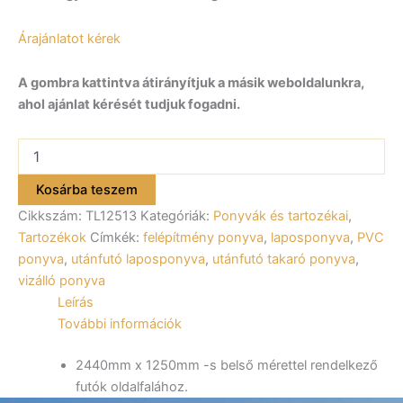
Árajánlatot kérek
A gombra kattintva átirányítjuk a másik weboldalunkra,
ahol ajánlat kérését tudjuk fogadni.
Laposponyva,
szürke
ALFA
Kosárba teszem
12513,
Cikkszám:
TL12513
Kategóriák:
Ponyvák és tartozékai
,
22513,
42513
Tartozékok
Címkék:
felépítmény ponyva
,
laposponyva
,
PVC
utánfutóhoz
ponyva
,
utánfutó laposponyva
,
utánfutó takaró ponyva
,
mennyiség
vizálló ponyva
Leírás
További információk
2440mm x 1250mm -s belső mérettel rendelkező
futók oldalfalához.