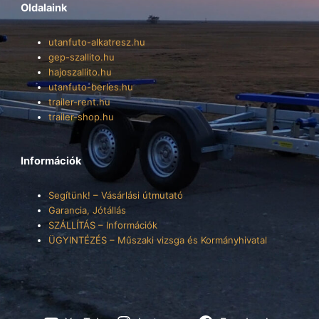
Oldalaink
utanfuto-alkatresz.hu
gep-szallito.hu
hajoszallito.hu
utanfuto-berles.hu
trailer-rent.hu
trailer-shop.hu
Információk
Segítünk! – Vásárlási útmutató
Garancia, Jótállás
SZÁLLÍTÁS – Információk
ÜGYINTÉZÉS – Műszaki vizsga és Kormányhivatal