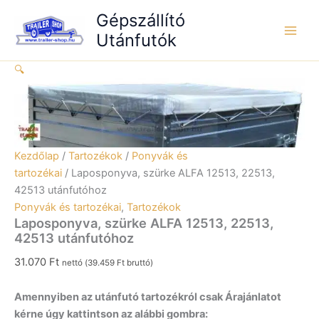
Skip
12513,
Gépszállító
to
22513,
Utánfutók
content
42513
utánfutóhoz
🔍
mennyiség
Kezdőlap
/
Tartozékok
/
Ponyvák és
tartozékai
/ Laposponyva, szürke ALFA 12513, 22513,
42513 utánfutóhoz
Ponyvák és tartozékai
,
Tartozékok
Laposponyva, szürke ALFA 12513, 22513,
42513 utánfutóhoz
31.070
Ft
nettó (
39.459
Ft
bruttó)
Amennyiben az utánfutó tartozékról csak Árajánlatot
kérne úgy kattintson az alábbi gombra: