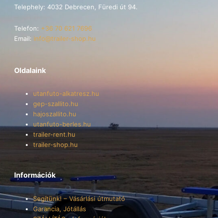
Telephely: 4032 Debrecen, Füredi út 94.
Telefon:
+36 70 621 7696
Email:
info@trailer-shop.hu
Oldalaink
utanfuto-alkatresz.hu
gep-szallito.hu
hajoszallito.hu
utanfuto-berles.hu
trailer-rent.hu
trailer-shop.hu
Információk
Segítünk! – Vásárlási útmutató
Garancia, Jótállás