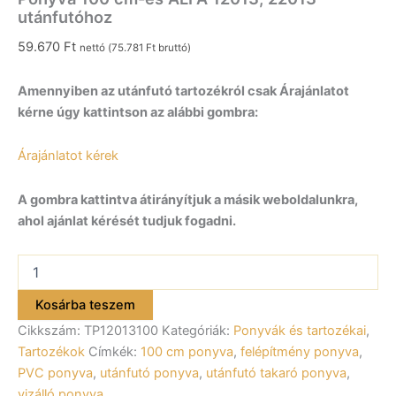
utánfutóhoz
59.670
Ft
nettó (
75.781
Ft
bruttó)
Amennyiben az utánfutó tartozékról csak Árajánlatot
kérne úgy kattintson az alábbi gombra:
Árajánlatot kérek
A gombra kattintva átirányítjuk a másik weboldalunkra,
ahol ajánlat kérését tudjuk fogadni.
Ponyva
100
cm-
Kosárba teszem
es
Cikkszám:
TP12013100
Kategóriák:
Ponyvák és tartozékai
,
ALFA
12013,
Tartozékok
Címkék:
100 cm ponyva
,
felépítmény ponyva
,
22013
PVC ponyva
,
utánfutó ponyva
,
utánfutó takaró ponyva
,
utánfutóhoz
vizálló ponyva