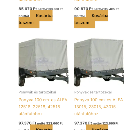
85.670
Ft
90.870
Ft
nettó (
108.801
Ft
nettó (
115.405
Ft
Kosárba
Kosárba
bruttó)
bruttó)
teszem
teszem
Ponyvák és tartozékai
Ponyvák és tartozékai
Ponyva 100 cm-es ALFA
Ponyva 100 cm-es ALFA
12518, 22518, 42518
13015, 23015, 43015
utánfutóhoz
utánfutóhoz
97.370
Ft
97.370
Ft
nettó (
123.660
Ft
nettó (
123.660
Ft
Kosárba
Kosárba