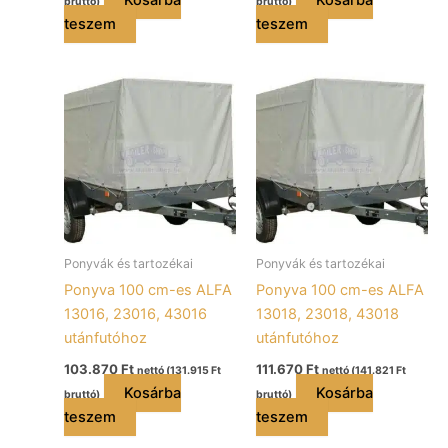
bruttó)
bruttó)
teszem
teszem
Ponyvák és tartozékai
Ponyvák és tartozékai
Ponyva 100 cm-es ALFA
Ponyva 100 cm-es ALFA
13016, 23016, 43016
13018, 23018, 43018
utánfutóhoz
utánfutóhoz
103.870
Ft
111.670
Ft
nettó (
131.915
Ft
nettó (
141.821
Ft
Kosárba
Kosárba
bruttó)
bruttó)
teszem
teszem