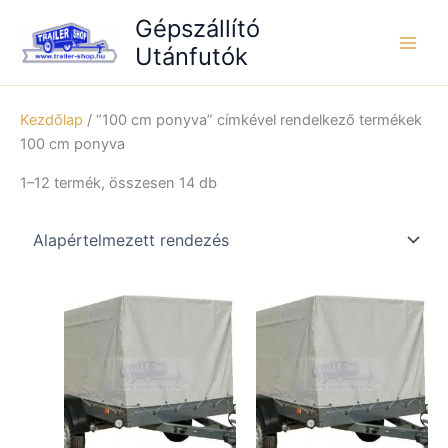
Skip
Gépszállító
to
Utánfutók
content
Kezdőlap
/ “100 cm ponyva” címkével rendelkező termékek
100 cm ponyva
1–12 termék, összesen 14 db