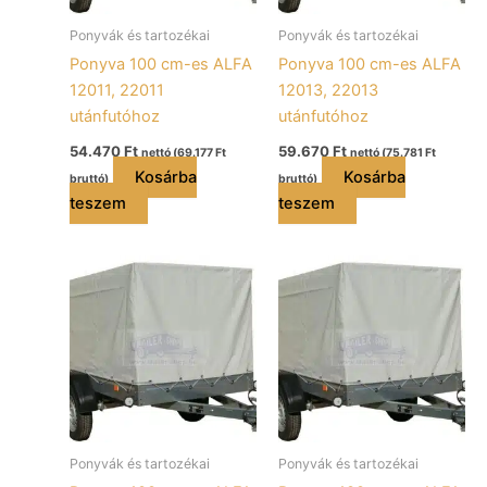
Ponyvák és tartozékai
Ponyvák és tartozékai
Ponyva 100 cm-es ALFA
Ponyva 100 cm-es ALFA
12011, 22011
12013, 22013
utánfutóhoz
utánfutóhoz
54.470
Ft
59.670
Ft
nettó (
69.177
Ft
nettó (
75.781
Ft
Kosárba
Kosárba
bruttó)
bruttó)
teszem
teszem
Ponyvák és tartozékai
Ponyvák és tartozékai