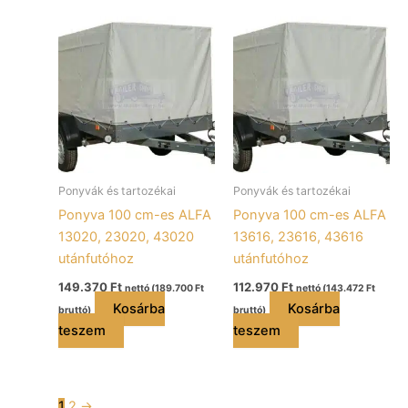
Ponyvák és tartozékai
Ponyvák és tartozékai
Ponyva 100 cm-es ALFA
Ponyva 100 cm-es ALFA
13020, 23020, 43020
13616, 23616, 43616
utánfutóhoz
utánfutóhoz
149.370
Ft
112.970
Ft
nettó (
189.700
Ft
nettó (
143.472
Ft
Kosárba
Kosárba
bruttó)
bruttó)
teszem
teszem
1
2
→