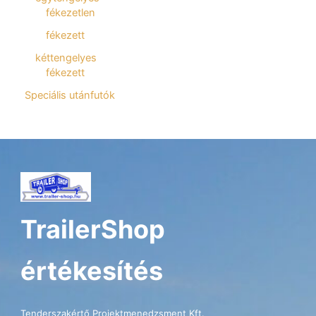
fékezetlen
fékezett
kéttengelyes
fékezett
Speciális utánfutók
TrailerShop
értékesítés
Tenderszakértő Projektmenedzsment Kft.