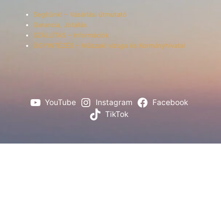
Segítünk! – Vásárlási útmutató
Garancia, Jótállás
SZÁLLÍTÁS – Információk
ÜGYINTÉZÉS – Műszaki vizsga és Kormányhivatal
YouTube
Instagram
Facebook
TikTok