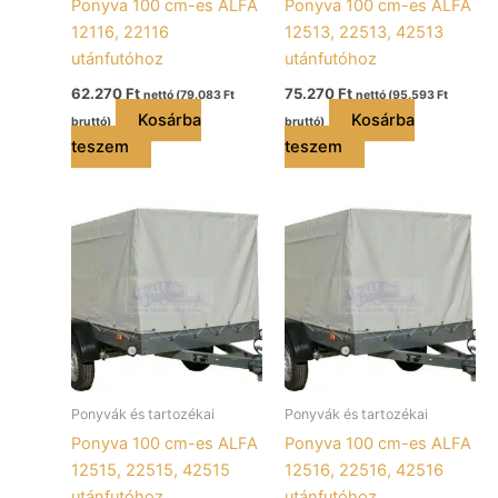
Ponyva 100 cm-es ALFA
Ponyva 100 cm-es ALFA
12116, 22116
12513, 22513, 42513
utánfutóhoz
utánfutóhoz
62.270
Ft
75.270
Ft
nettó (
79.083
Ft
nettó (
95.593
Ft
Kosárba
Kosárba
bruttó)
bruttó)
teszem
teszem
Ponyvák és tartozékai
Ponyvák és tartozékai
Ponyva 100 cm-es ALFA
Ponyva 100 cm-es ALFA
12515, 22515, 42515
12516, 22516, 42516
utánfutóhoz
utánfutóhoz