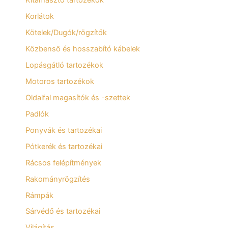
Kitámasztó tartozékok
Korlátok
Kötelek/Dugók/rögzítők
Közbenső és hosszabító kábelek
Lopásgátló tartozékok
Motoros tartozékok
Oldalfal magasítók és -szettek
Padlók
Ponyvák és tartozékai
Pótkerék és tartozékai
Rácsos felépítmények
Rakományrögzítés
Rámpák
Sárvédő és tartozékai
Világítás