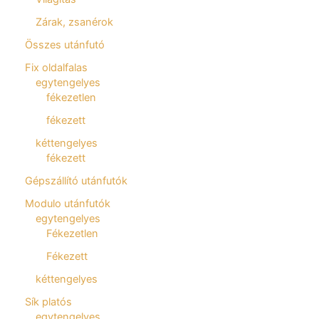
Zárak, zsanérok
Összes utánfutó
Fix oldalfalas
egytengelyes
fékezetlen
fékezett
kéttengelyes
fékezett
Gépszállító utánfutók
Modulo utánfutók
egytengelyes
Fékezetlen
Fékezett
kéttengelyes
Sík platós
egytengelyes