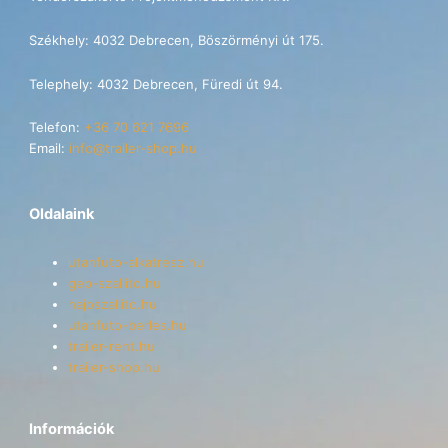
Székhely: 4032 Debrecen, Böszörményi út 175.
Telephely: 4032 Debrecen, Füredi út 94.
Telefon:
+36 70 621 7696
Email:
info@trailer-shop.hu
Oldalaink
utanfuto-alkatresz.hu
gep-szallito.hu
hajoszallito.hu
utanfuto-berles.hu
trailer-rent.hu
trailer-shop.hu
Információk