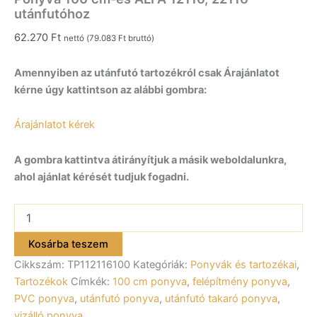
utánfutóhoz
62.270
Ft
nettó (
79.083
Ft
bruttó)
Amennyiben az utánfutó tartozékról csak Árajánlatot
kérne úgy kattintson az alábbi gombra:
Árajánlatot kérek
A gombra kattintva átirányítjuk a másik weboldalunkra,
ahol ajánlat kérését tudjuk fogadni.
Ponyva
100
cm-
Kosárba teszem
es
Cikkszám:
TP112116100
Kategóriák:
Ponyvák és tartozékai
,
ALFA
12116,
Tartozékok
Címkék:
100 cm ponyva
,
felépítmény ponyva
,
22116
PVC ponyva
,
utánfutó ponyva
,
utánfutó takaró ponyva
,
utánfutóhoz
vizálló ponyva