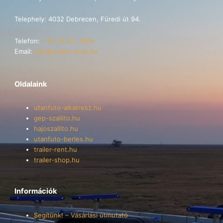
Telephely: 4032 Debrecen, Füredi út 94.
Telefon:
+36 70 621 7696
Email:
info@trailer-shop.hu
Oldalaink
utanfuto-alkatresz.hu
gep-szallito.hu
hajoszallito.hu
utanfuto-berles.hu
trailer-rent.hu
trailer-shop.hu
Információk
Segítünk! – Vásárlási útmutató