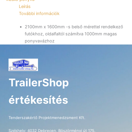
mennyiség
Leírás
További információk
2100mm x 1600mm -s belső mérettel rendelkező
futókhoz, oldalfaltól számítva 1000mm magas
ponyvavázhoz
TrailerShop
értékesítés
Tenderszakértő Projektmenedzsment Kft.
Székhely: 4032 Debrecen, Böszörményi út 175.